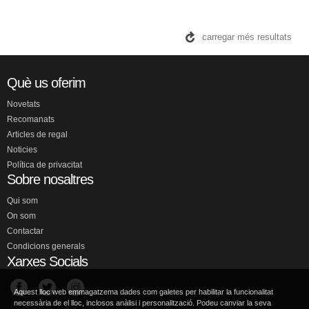
carregar més resultats
Què us oferim
Novetats
Recomanats
Articles de regal
Noticies
Política de privacitat
Sobre nosaltres
Qui som
On som
Contactar
Condicions generals
Xarxes Socials
Aquest lloc web emmagatzema dades com galetes per habilitar la funcionalitat
necessària de el lloc, inclosos anàlisi i personalització. Podeu canviar la seva