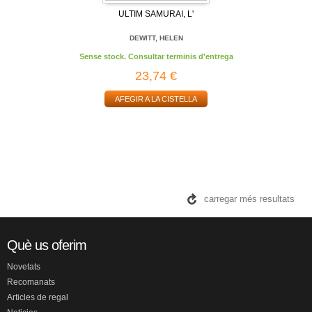
ULTIM SAMURAI, L'
DEWITT, HELEN
Sense stock. Consultar terminis d'entrega
23,74 €
AFEGIR A LA CISTELLA
carregar més resultats
Què us oferim
Novetats
Recomanats
Articles de regal