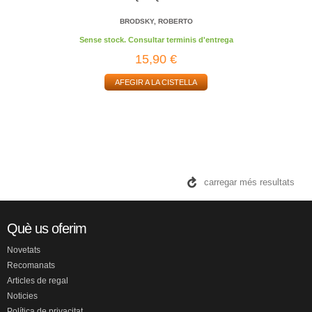
BRODSKY, ROBERTO
Sense stock. Consultar terminis d'entrega
15,90 €
AFEGIR A LA CISTELLA
carregar més resultats
Què us oferim
Novetats
Recomanats
Articles de regal
Noticies
Política de privacitat