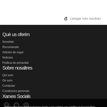
carregar més resultats
Què us oferim
Novetats
Recomanats
Articles de regal
Noticies
Política de privacitat
Sobre nosaltres
Qui som
On som
Contactar
Condicions generals
Xarxes Socials
Aquest lloc web emmagatzema dades com galetes per habilitar la funcionalitat