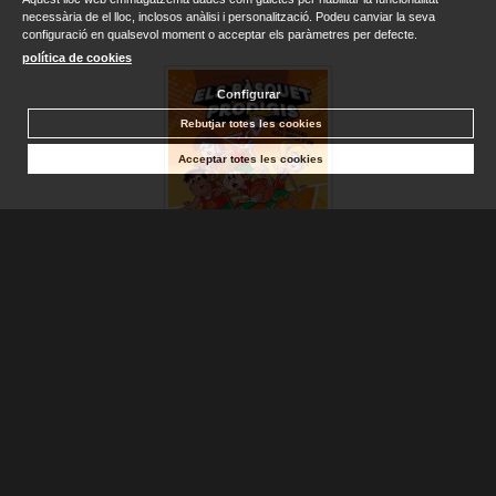
necessària de el lloc, inclosos anàlisi i personalització. Podeu canviar la seva
configuració en qualsevol moment o acceptar els paràmetres per defecte.
política de cookies
Configurar
Rebutjar totes les cookies
Acceptar totes les cookies
MISTERI DELS JOVES D'OR, EL (ELS BÀSQUET PRODIGIS ...
CASAMAYOR, ALBERTO
Disponible
13,50 €
AFEGIR A LA CISTELLA