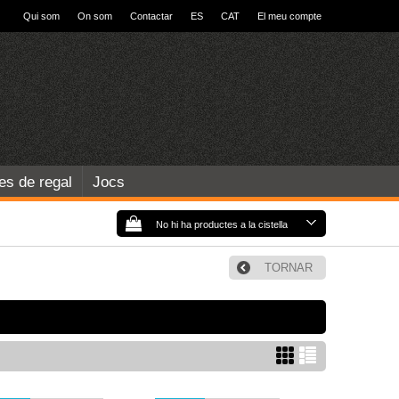
Qui som
On som
Contactar
ES
CAT
El meu compte
les de regal
Jocs
No hi ha productes a la cistella
TORNAR