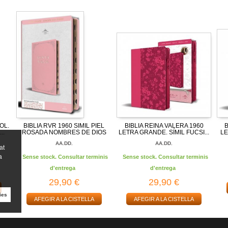
OL.
BIBLIA RVR 1960 SIMIL PIEL
BIBLIA REINA VALERA 1960
B
..
ROSADA NOMBRES DE DIOS
LETRA GRANDE. SÍMIL FUCSI...
LE
AA.DD.
AA.DD.
at
a
Sense stock. Consultar terminis
Sense stock. Consultar terminis
d'entrega
d'entrega
29,90 €
29,90 €
ies
AFEGIR A LA CISTELLA
AFEGIR A LA CISTELLA