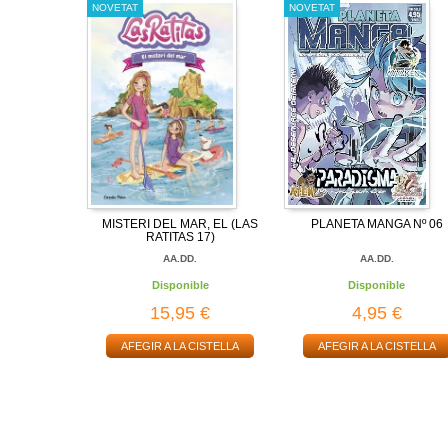
NOVETAT
NOVETAT
MISTERI DEL MAR, EL (LAS
PLANETA MANGA Nº 06
RATITAS 17)
AA.DD.
AA.DD.
Disponible
Disponible
15,95 €
4,95 €
AFEGIR A LA CISTELLA
AFEGIR A LA CISTELLA