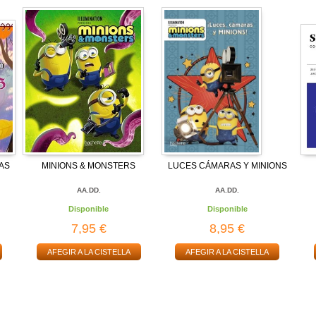
AS
MINIONS & MONSTERS
LUCES CÁMARAS Y MINIONS
AA.DD.
AA.DD.
Disponible
Disponible
7,95 €
8,95 €
AFEGIR A LA CISTELLA
AFEGIR A LA CISTELLA