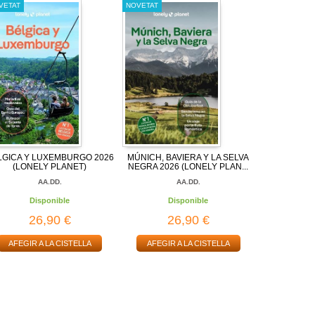
VETAT
NOVETAT
LGICA Y LUXEMBURGO 2026
MÚNICH, BAVIERA Y LA SELVA
(LONELY PLANET)
NEGRA 2026 (LONELY PLAN...
AA.DD.
AA.DD.
Disponible
Disponible
26,90 €
26,90 €
AFEGIR A LA CISTELLA
AFEGIR A LA CISTELLA