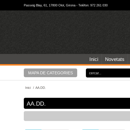
Passeig Blay, 61, 17800 Olot, Girona - Telèfon: 972 261 030
Inici
Novetats
MAPA DE CATEGORIES
Inici
/
AA.DD.
AA.DD.