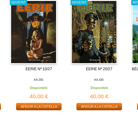
NOVETAT
NOVETAT
NO
EERIE Nº 10/27
EERIE Nº 20/27
BÉ
AA.DD.
AA.DD.
Disponible
Disponible
40,00 €
40,00 €
AFEGIR A LA CISTELLA
AFEGIR A LA CISTELLA