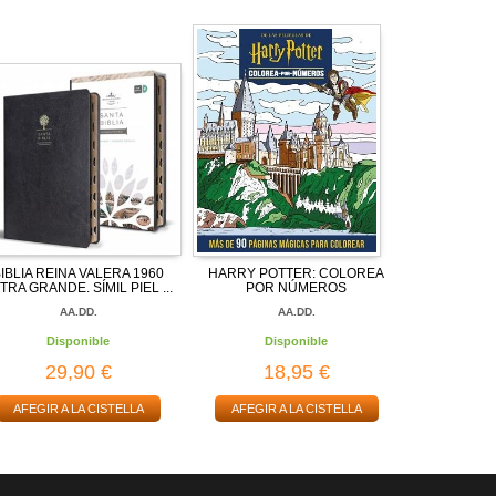
IBLIA REINA VALERA 1960
HARRY POTTER: COLOREA
TRA GRANDE. SÍMIL PIEL ...
POR NÚMEROS
AA.DD.
AA.DD.
Disponible
Disponible
29,90 €
18,95 €
AFEGIR A LA CISTELLA
AFEGIR A LA CISTELLA