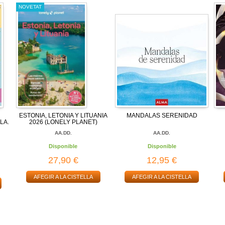
NOVETAT
ESTONIA, LETONIA Y LITUANIA
MANDALAS SERENIDAD
LA.
2026 (LONELY PLANET)
AA.DD.
AA.DD.
Disponible
Disponible
27,90 €
12,95 €
AFEGIR A LA CISTELLA
AFEGIR A LA CISTELLA