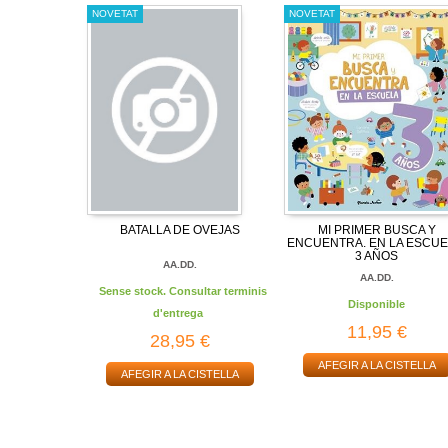
NOVETAT
NOVETAT
BATALLA DE OVEJAS
MI PRIMER BUSCA Y
ENCUENTRA. EN LA ESCUE
3 AÑOS
AA.DD.
AA.DD.
Sense stock. Consultar terminis
Disponible
d'entrega
11,95 €
28,95 €
AFEGIR A LA CISTELLA
AFEGIR A LA CISTELLA