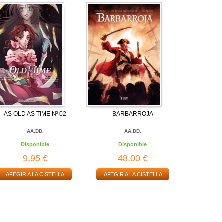
AS OLD AS TIME Nº 02
BARBARROJA
AA.DD.
AA.DD.
Disponible
Disponible
9,95 €
48,00 €
AFEGIR A LA CISTELLA
AFEGIR A LA CISTELLA