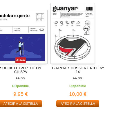
SUDOKU EXPERTO CON
GUANYAR. DOSSIER CRÍTIC Nº
CHISPA
14
AA.DD.
AA.DD.
Disponible
Disponible
9,95 €
10,00 €
AFEGIR A LA CISTELLA
AFEGIR A LA CISTELLA