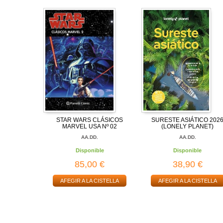
STAR WARS CLÁSICOS
SURESTE ASIÁTICO 202
MARVEL USA Nº 02
(LONELY PLANET)
AA.DD.
AA.DD.
Disponible
Disponible
85,00 €
38,90 €
AFEGIR A LA CISTELLA
AFEGIR A LA CISTELLA