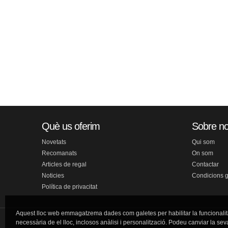
Què us oferim
Sobre no
Novetats
Qui som
Recomanats
On som
Articles de regal
Contactar
Noticies
Condicions 
Política de privacitat
Aquest lloc web emmagatzema dades com galetes per habilitar la funcionalit
necessària de el lloc, inclosos anàlisi i personalització. Podeu canviar la sev