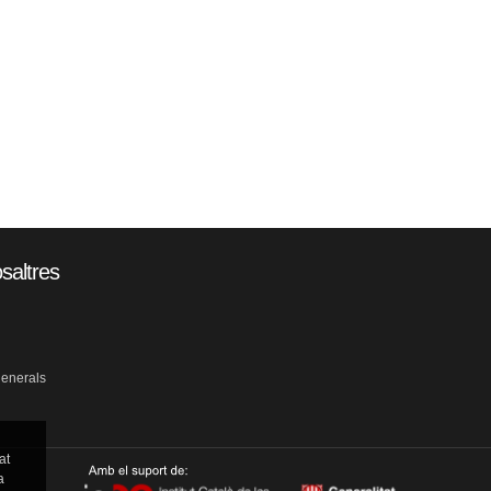
saltres
generals
at
a