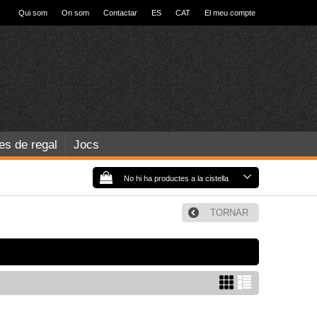
Qui som
On som
Contactar
ES
CAT
El meu compte
les de regal
Jocs
No hi ha productes a la cistella
TORNAR