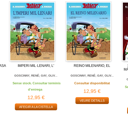
CASA
IMPERI MIL·LENARI, L'
REINO MILENARIO, EL
MÁ
GOSCINNY, RENÉ; GAY, OLIV...
GOSCINNY, RENÉ; GAY, OLIV...
Sense stock. Consultar terminis
Consultar disponibilitat
S
d'entrega
12,95 €
12,95 €
VEURE DETALLS
AFEGIR A LA CISTELLA