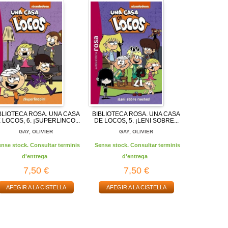
BLIOTECA ROSA. UNA CASA
BIBLIOTECA ROSA. UNA CASA
 LOCOS, 6. ¡SUPERLINCO...
DE LOCOS, 5. ¡LENI SOBRE...
GAY, OLIVIER
GAY, OLIVIER
ense stock. Consultar terminis
Sense stock. Consultar terminis
d'entrega
d'entrega
7,50 €
7,50 €
AFEGIR A LA CISTELLA
AFEGIR A LA CISTELLA