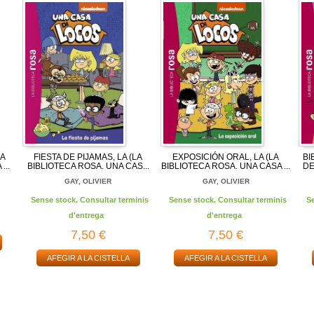
NA
FIESTA DE PIJAMAS, LA (LA
EXPOSICIÓN ORAL, LA (LA
BI
...
BIBLIOTECA ROSA. UNA CAS...
BIBLIOTECA ROSA. UNA CASA ...
DE
GAY, OLIVIER
GAY, OLIVIER
Sense stock. Consultar terminis
Sense stock. Consultar terminis
S
d'entrega
d'entrega
7,50 €
7,50 €
AFEGIR A LA CISTELLA
AFEGIR A LA CISTELLA