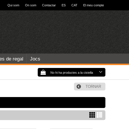
Qui som
On som
Contactar
ES
CAT
El meu compte
les de regal
Jocs
No hi ha productes a la cistella
TORNAR