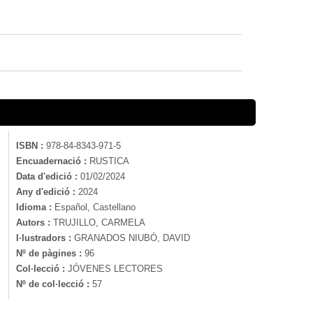
ISBN :
978-84-8343-971-5
Encuadernació :
RUSTICA
Data d'edició :
01/02/2024
Any d'edició :
2024
Idioma :
Español, Castellano
Autors :
TRUJILLO, CARMELA
I·lustradors :
GRANADOS NIUBÓ, DAVID
Nº de pàgines :
96
Col·lecció :
JÓVENES LECTORES
Nº de col·lecció :
57