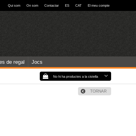
Qui som
On som
Contactar
ES
CAT
El meu compte
les de regal
Jocs
No hi ha productes a la cistella
TORNAR