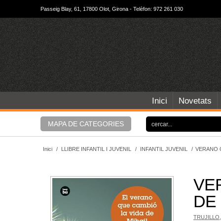
Passeig Blay, 61, 17800 Olot, Girona - Telèfon: 972 261 030
Inici
Novetats
MAPA DE CATEGORIES
Inici
/
LLIBRE INFANTIL I JUVENIL
/
INFANTIL JUVENIL
/
VERANO Q
VE
DE 
TRUJILLO