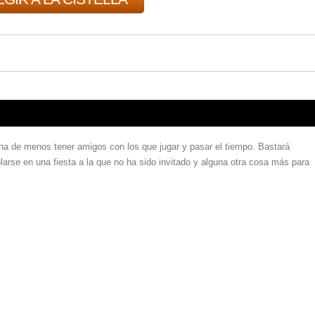
ha de menos tener amigos con los que jugar y pasar el tiempo. Bastará
olarse en una fiesta a la que no ha sido invitado y alguna otra cosa más para