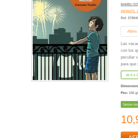
BAMBU ED
INFANTIL 
Ref. 9788
Altres
Las vacac
con los q
peculiar 
para que 
de 6 a 
Dimensio
Pes:
166 g
Sense sto
10,
AFE