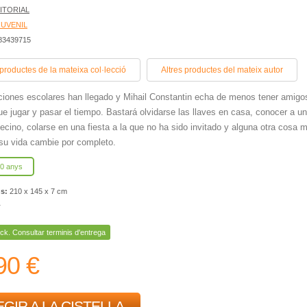
ITORIAL
JUVENIL
483439715
 productes de la mateixa col·lecció
Altres productes del mateix autor
iones escolares han llegado y Mihail Constantin echa de menos tener amigo
ue jugar y pasar el tiempo. Bastará olvidarse las llaves en casa, conocer a un
vecino, colarse en una fiesta a la que no ha sido invitado y alguna otra cosa 
su vida cambie por completo.
10 anys
ns:
210 x 145 x 7 cm
r
ck. Consultar terminis d'entrega
90 €
GIR A LA CISTELLA