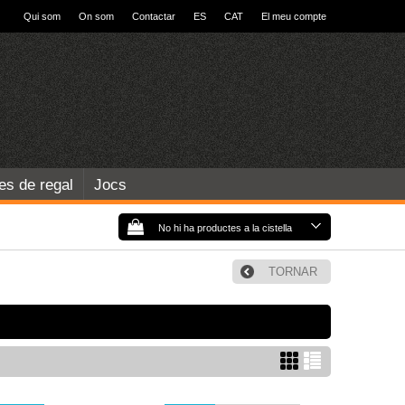
Qui som
On som
Contactar
ES
CAT
El meu compte
les de regal
Jocs
No hi ha productes a la cistella
TORNAR