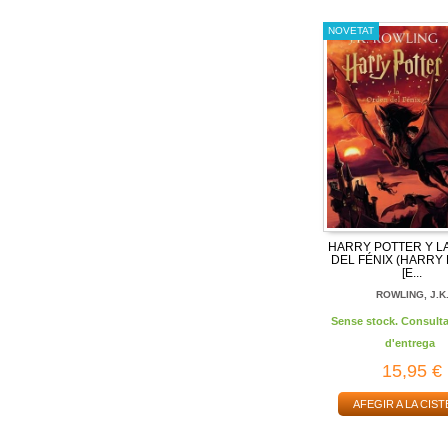
NOVETAT
HARRY POTTER Y L
DEL FÉNIX (HARRY
[E...
ROWLING, J.K
Sense stock. Consulta
d'entrega
15,95 €
AFEGIR A LA CIST