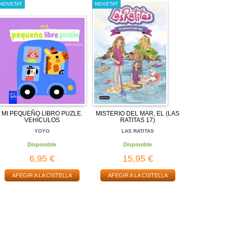
NOVETAT
NOVETAT
MI PEQUEÑO LIBRO PUZLE.
MISTERIO DEL MAR, EL (LAS
VEHÍCULOS
RATITAS 17)
YOYO
LAS RATITAS
Disponible
Disponible
6,95 €
15,95 €
AFEGIR A LA CISTELLA
AFEGIR A LA CISTELLA