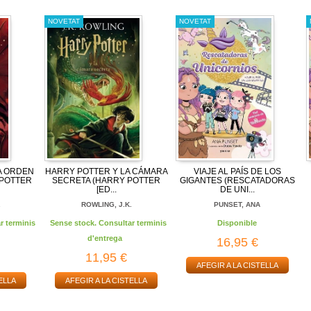
NOVETAT
NOVETAT
A ORDEN
HARRY POTTER Y LA CÁMARA
VIAJE AL PAÍS DE LOS
 POTTER
SECRETA (HARRY POTTER
GIGANTES (RESCATADORAS
[ED...
DE UNI...
.
ROWLING, J.K.
PUNSET, ANA
r terminis
Sense stock. Consultar terminis
Disponible
d'entrega
16,95 €
11,95 €
AFEGIR A LA CISTELLA
ELLA
AFEGIR A LA CISTELLA