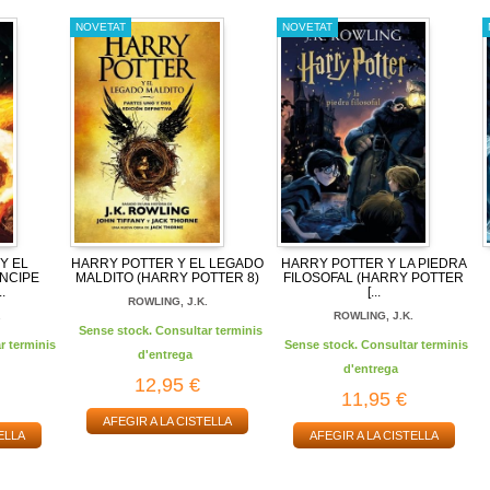
NOVETAT
NOVETAT
Y EL
HARRY POTTER Y EL LEGADO
HARRY POTTER Y LA PIEDRA
ÍNCIPE
MALDITO (HARRY POTTER 8)
FILOSOFAL (HARRY POTTER
.
[...
ROWLING, J.K.
.
ROWLING, J.K.
Sense stock. Consultar terminis
r terminis
Sense stock. Consultar terminis
d'entrega
d'entrega
12,95 €
11,95 €
AFEGIR A LA CISTELLA
ELLA
AFEGIR A LA CISTELLA