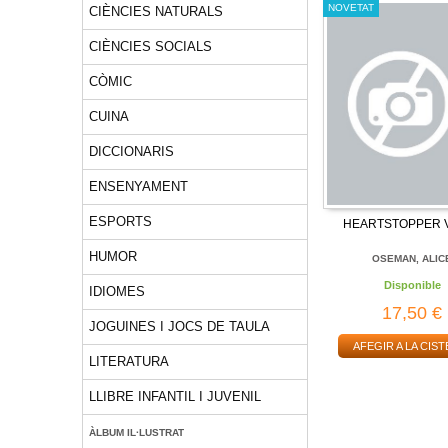
NOVETAT
CIÈNCIES NATURALS
CIÈNCIES SOCIALS
CÒMIC
CUINA
DICCIONARIS
ENSENYAMENT
ESPORTS
HEARTSTOPPER V
HUMOR
OSEMAN, ALIC
Disponible
IDIOMES
17,50 €
JOGUINES I JOCS DE TAULA
AFEGIR A LA CIST
LITERATURA
LLIBRE INFANTIL I JUVENIL
ÀLBUM IL·LUSTRAT