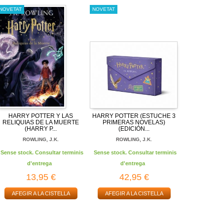
NOVETAT
NOVETAT
HARRY POTTER Y LAS
HARRY POTTER (ESTUCHE 3
RELIQUIAS DE LA MUERTE
PRIMERAS NOVELAS)
(HARRY P...
(EDICIÓN...
ROWLING, J.K.
ROWLING, J.K.
Sense stock. Consultar terminis
Sense stock. Consultar terminis
d'entrega
d'entrega
13,95 €
42,95 €
AFEGIR A LA CISTELLA
AFEGIR A LA CISTELLA