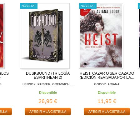
NOVETAT
NOVETAT
(LOS
DUSKBOUND (TRILOGÍA
HEIST. CAZAR O SER CAZADO
)
ESPRITHEAN 2)
(EDICIÓN REVISADA POR LA...
S
LENNOX, PARKER; GRENWICH,...
GODOY, ARIANA
Disponible
Disponible
26,95 €
11,95 €
ELLA
AFEGIR A LA CISTELLA
AFEGIR A LA CISTELLA