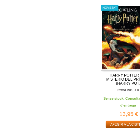
NOVETAT
HARRY POTTER 
MISTERIO DEL PR
(HARRY POT..
ROWLING, J.K
Sense stock. Consulta
d'entrega
13,95 €
AFEGIR A LA CIST