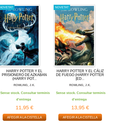
NOVETAT
NOVETAT
HARRY POTTER Y EL
HARRY POTTER Y EL CÁLIZ
PRISIONERO DE AZKABAN
DE FUEGO (HARRY POTTER
(HARRY POT...
[ED...
ROWLING, J.K.
ROWLING, J.K.
Sense stock. Consultar terminis
Sense stock. Consultar terminis
d'entrega
d'entrega
11,95 €
13,95 €
AFEGIR A LA CISTELLA
AFEGIR A LA CISTELLA