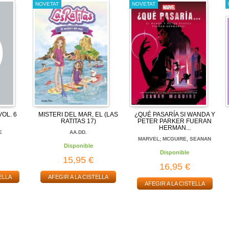
NOVETAT
NOVETAT
OL. 6
MISTERI DEL MAR, EL (LAS
¿QUÉ PASARÍA SI WANDA Y
RATITAS 17)
PETER PARKER FUERAN
HERMAN...
E
AA.DD.
MARVEL; MCGUIRE, SEANAN
Disponible
Disponible
15,95 €
16,95 €
ELLA
AFEGIR A LA CISTELLA
AFEGIR A LA CISTELLA