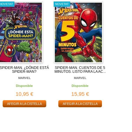
NOVETAT
NOVETAT
SPIDER-MAN. ¿DÓNDE ESTÁ
SPIDER-MAN. CUENTOS DE 5
SPIDER-MAN?
MINUTOS. LISTO PARA LA AC...
MARVEL
MARVEL
Disponible
Disponible
10,95 €
15,95 €
AFEGIR A LA CISTELLA
AFEGIR A LA CISTELLA