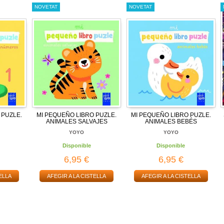
NOVETAT
NOVETAT
 PUZLE.
MI PEQUEÑO LIBRO PUZLE.
MI PEQUEÑO LIBRO PUZLE.
ANIMALES SALVAJES
ANIMALES BEBÉS
YOYO
YOYO
Disponible
Disponible
6,95 €
6,95 €
ELLA
AFEGIR A LA CISTELLA
AFEGIR A LA CISTELLA