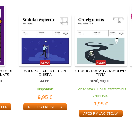
GMES DE
SUDOKU EXPERTO CON
CRUCIGRAMAS PARA SUDAR
INATS
CHISPA
TINTA
EL
AA.DD.
SESÉ, MIQUEL
Disponible
Sense stock. Consultar terminis
d'entrega
9,95 €
9,95 €
ELLA
AFEGIR A LA CISTELLA
AFEGIR A LA CISTELLA