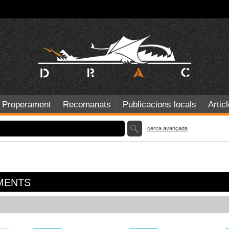
Properament
Recomanats
Publicacions locals
Artic
cerca avançada
MENTS