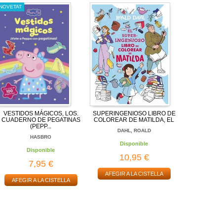
NOVETAT
VESTIDOS MÁGICOS, LOS.
SUPERINGENIOSO LIBRO DE
CUADERNO DE PEGATINAS
COLOREAR DE MATILDA, EL
(PEPP...
DAHL, ROALD
HASBRO
Disponible
Disponible
10,95 €
7,95 €
AFEGIR A LA CISTELLA
AFEGIR A LA CISTELLA