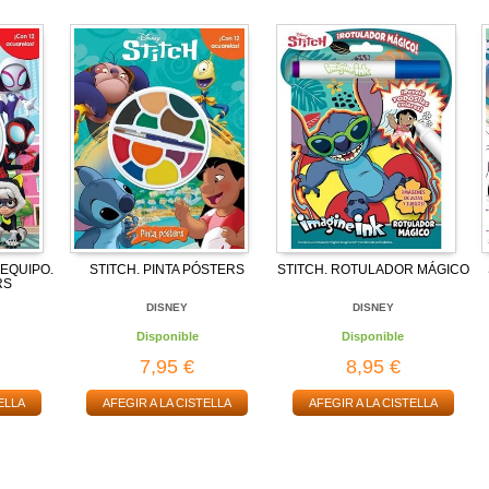
EQUIPO.
STITCH. PINTA PÓSTERS
STITCH. ROTULADOR MÁGICO
RS
DISNEY
DISNEY
Disponible
Disponible
7,95 €
8,95 €
ELLA
AFEGIR A LA CISTELLA
AFEGIR A LA CISTELLA