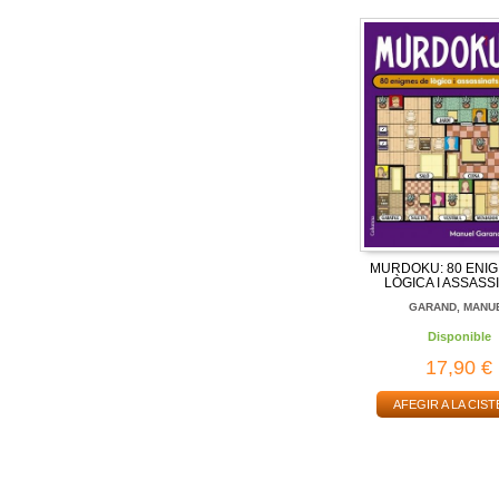
MURDOKU: 80 ENI
LÒGICA I ASSASS
GARAND, MANU
Disponible
17,90 €
AFEGIR A LA CIST