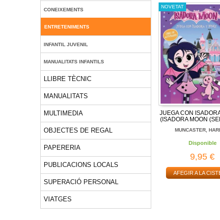
NOVETAT
CONEIXEMENTS
ENTRETENIMENTS
INFANTIL JUVENIL
MANUALITATS INFANTILS
LLIBRE TÈCNIC
MANUALITATS
JUEGA CON ISADORA
MULTIMEDIA
(ISADORA MOON (SERI
OBJECTES DE REGAL
MUNCASTER, HAR
Disponible
PAPERERIA
9,95 €
PUBLICACIONS LOCALS
AFEGIR A LA CIST
SUPERACIÓ PERSONAL
VIATGES