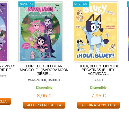
NOVETAT
NOVETAT
 Y PINKY
LIBRO DE COLOREAR
¡HOLA, BLUEY! LIBRO DE
E DE ...
MÁGICO, EL (ISADORA MOON
PEGATINAS (BLUEY.
(SERIE ...
ACTIVIDAD...
RIET
MUNCASTER, HARRIET
BLUEY
Disponible
Disponible
8,95 €
7,95 €
ELLA
AFEGIR A LA CISTELLA
AFEGIR A LA CISTELLA