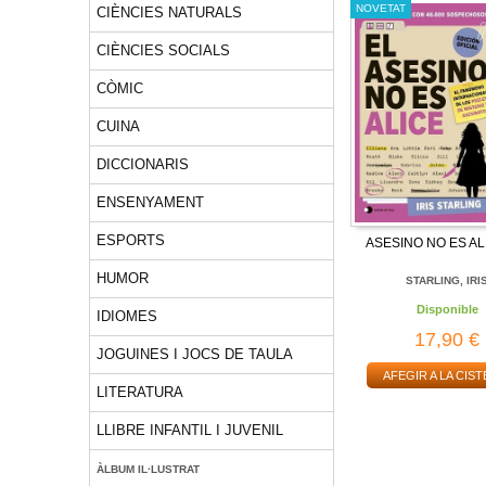
NOVETAT
CIÈNCIES NATURALS
CIÈNCIES SOCIALS
CÒMIC
CUINA
DICCIONARIS
ENSENYAMENT
ESPORTS
ASESINO NO ES AL
HUMOR
STARLING, IRI
Disponible
IDIOMES
17,90 €
JOGUINES I JOCS DE TAULA
AFEGIR A LA CIST
LITERATURA
LLIBRE INFANTIL I JUVENIL
ÀLBUM IL·LUSTRAT