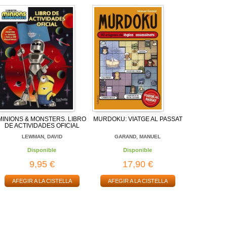
MINIONS & MONSTERS. LIBRO
MURDOKU: VIATGE AL PASSAT
DE ACTIVIDADES OFICIAL
LEWMAN, DAVID
GARAND, MANUEL
Disponible
Disponible
9,95 €
17,90 €
AFEGIR A LA CISTELLA
AFEGIR A LA CISTELLA