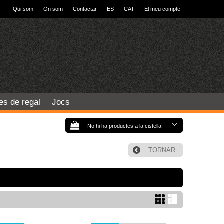
Qui som
On som
Contactar
ES
CAT
El meu compte
les de regal
Jocs
No hi ha productes a la cistella
TORNAR