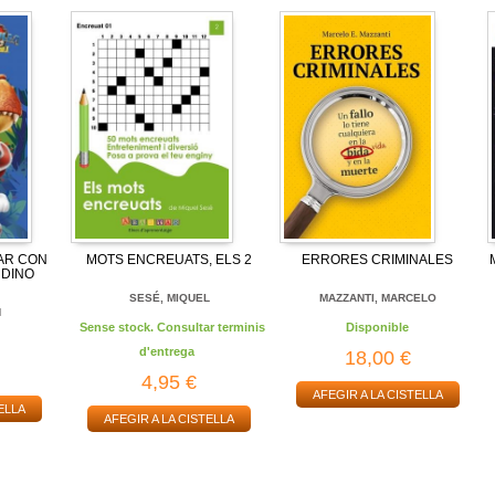
AR CON
MOTS ENCREUATS, ELS 2
ERRORES CRIMINALES
 DINO
SESÉ, MIQUEL
MAZZANTI, MARCELO
N
Sense stock. Consultar terminis
Disponible
d'entrega
18,00 €
4,95 €
AFEGIR A LA CISTELLA
ELLA
AFEGIR A LA CISTELLA