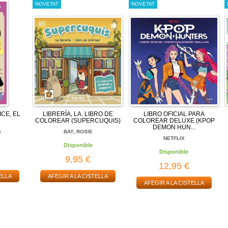
NOVETAT
NOVETAT
ICE, EL
LIBRERÍA, LA. LIBRO DE
LIBRO OFICIAL PARA
COLOREAR (SUPERCUQUIS)
COLOREAR DELUXE (KPOP
DEMON HUN...
S
BAY, ROSIE
NETFLIX
Disponible
Disponible
9,95 €
12,95 €
ELLA
AFEGIR A LA CISTELLA
AFEGIR A LA CISTELLA