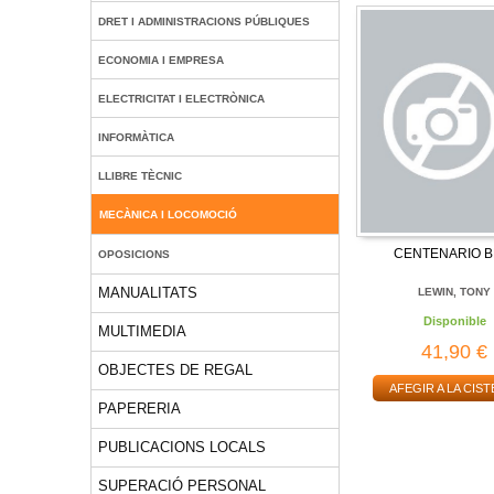
DRET I ADMINISTRACIONS PÚBLIQUES
ECONOMIA I EMPRESA
ELECTRICITAT I ELECTRÒNICA
INFORMÀTICA
LLIBRE TÈCNIC
MECÀNICA I LOCOMOCIÓ
CENTENARIO 
OPOSICIONS
MANUALITATS
LEWIN, TONY
Disponible
MULTIMEDIA
41,90 €
OBJECTES DE REGAL
AFEGIR A LA CIST
PAPERERIA
PUBLICACIONS LOCALS
SUPERACIÓ PERSONAL