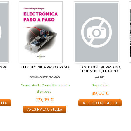
BMW
ELECTRÓNICA PASO A PASO
LAMBORGHINI. PASADO,
PRESENTE, FUTURO
DOMÍNGUEZ, TOMÁS
AA.DD.
Sense stock. Consultar terminis
Disponible
d'entrega
39,00 €
29,95 €
ELLA
AFEGIR A LA CISTELLA
AFEGIR A LA CISTELLA