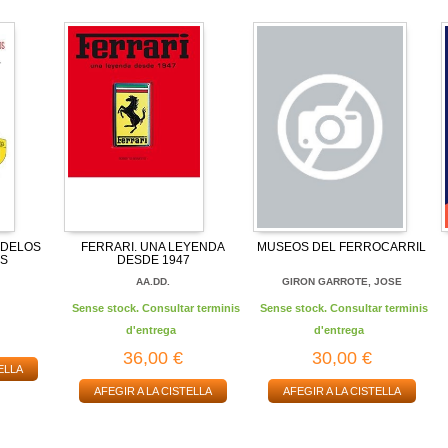
ODELOS
FERRARI. UNA LEYENDA
MUSEOS DEL FERROCARRIL
S
DESDE 1947
AA.DD.
GIRON GARROTE, JOSE
Sense stock. Consultar terminis
Sense stock. Consultar terminis
d'entrega
d'entrega
36,00 €
30,00 €
ELLA
AFEGIR A LA CISTELLA
AFEGIR A LA CISTELLA