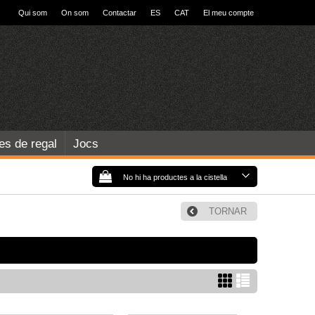
Qui som
On som
Contactar
ES
CAT
El meu compte
les de regal
Jocs
No hi ha productes a la cistella
TORNAR