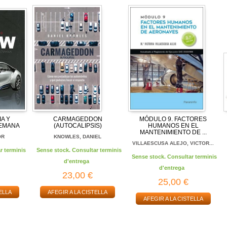
A Y
CARMAGEDDON
MÓDULO 9. FACTORES
LEMANA
(AUTOCALIPSIS)
HUMANOS EN EL
MANTENIMIENTO DE ...
OR
KNOWLES, DANIEL
VILLAESCUSA ALEJO, VICTOR...
r terminis
Sense stock. Consultar terminis
Sense stock. Consultar terminis
d'entrega
d'entrega
23,00 €
25,00 €
ELLA
AFEGIR A LA CISTELLA
AFEGIR A LA CISTELLA