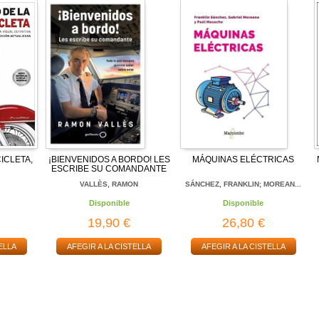
ICLETA,
¡BIENVENIDOS A BORDO! LES
MÁQUINAS ELÉCTRICAS
ESCRIBE SU COMANDANTE
VALLÈS, RAMON
SÁNCHEZ, FRANKLIN; MOREAN...
Disponible
Disponible
19,90 €
26,80 €
ELLA
AFEGIR A LA CISTELLA
AFEGIR A LA CISTELLA