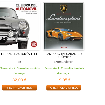
LIBRO DEL AUTOMÓVIL, EL
LAMBORGHINI CARÁCTER
INDÓMITO
DK
SAOMIL, VÍCTOR
Sense stock. Consultar terminis
Sense stock. Consultar terminis
d'entrega
d'entrega
32,00 €
19,95 €
AFEGIR A LA CISTELLA
AFEGIR A LA CISTELLA