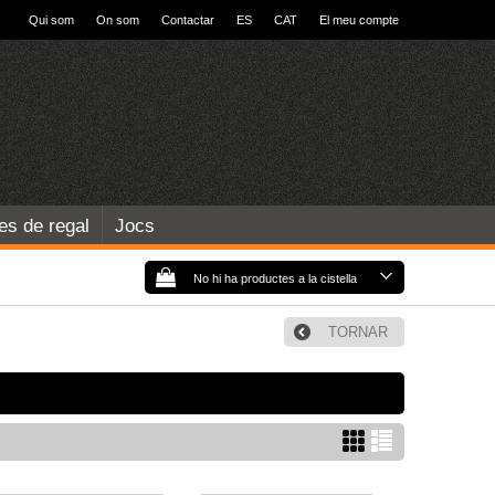
Qui som
On som
Contactar
ES
CAT
El meu compte
les de regal
Jocs
No hi ha productes a la cistella
TORNAR