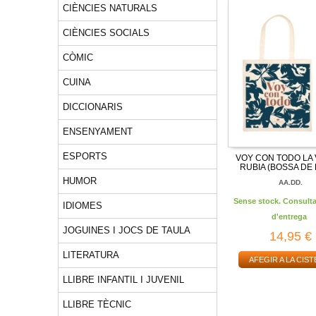
CIÈNCIES NATURALS
CIÈNCIES SOCIALS
CÒMIC
CUINA
DICCIONARIS
ENSENYAMENT
ESPORTS
VOY CON TODO LA
RUBIA (BOSSA DE
HUMOR
AA.DD.
Sense stock. Consulta
IDIOMES
d'entrega
JOGUINES I JOCS DE TAULA
14,95 €
LITERATURA
AFEGIR A LA CIST
LLIBRE INFANTIL I JUVENIL
LLIBRE TÈCNIC