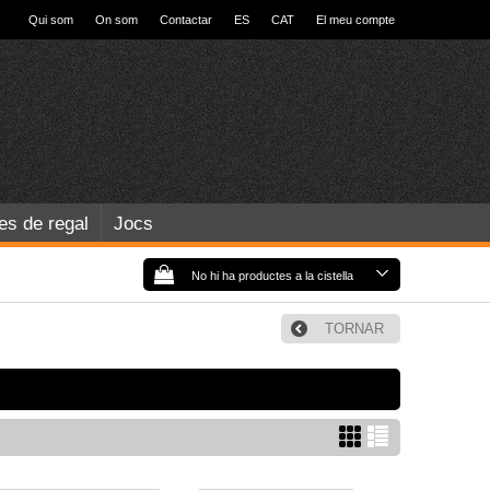
Qui som
On som
Contactar
ES
CAT
El meu compte
les de regal
Jocs
No hi ha productes a la cistella
TORNAR