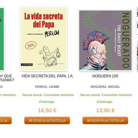
AY QUE
VIDA SECRETA DEL PAPA, LA
NOGUERA 100
PIJAMA?
IS
PERICH, JAUME
NOGUERA, MIGUEL
r terminis
Sense stock. Consultar terminis
Sense stock. Consultar terminis
d'entrega
d'entrega
16,50 €
13,90 €
ELLA
AFEGIR A LA CISTELLA
AFEGIR A LA CISTELLA