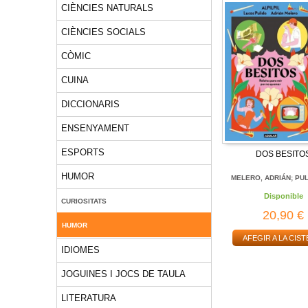
CIÈNCIES NATURALS
CIÈNCIES SOCIALS
CÒMIC
CUINA
DICCIONARIS
ENSENYAMENT
ESPORTS
DOS BESITO
HUMOR
MELERO, ADRIÁN; PULI
Disponible
CURIOSITATS
20,90 €
HUMOR
AFEGIR A LA CIST
IDIOMES
JOGUINES I JOCS DE TAULA
LITERATURA