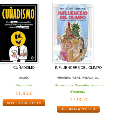
CUÑADISMO
INFLUENCERS DEL OLIMPO
AA.DD.
MIRANDA, IRENE; RIBADA, A...
Disponible
Sense stock. Consultar terminis
d'entrega
11,95 €
17,90 €
AFEGIR A LA CISTELLA
AFEGIR A LA CISTELLA