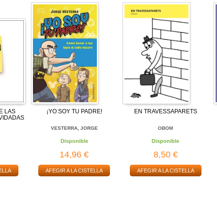
E LAS
¡YO SOY TU PADRE!
EN TRAVESSAPARETS
VIDADAS
VESTERRA, JORGE
OBOM
Disponible
Disponible
14,96 €
8,50 €
ELLA
AFEGIR A LA CISTELLA
AFEGIR A LA CISTELLA