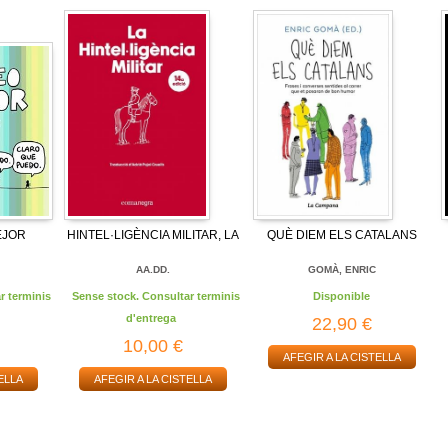
EJOR
HINTEL·LIGÈNCIA MILITAR, LA
QUÈ DIEM ELS CATALANS
AA.DD.
GOMÀ, ENRIC
r terminis
Sense stock. Consultar terminis
Disponible
d'entrega
22,90 €
10,00 €
AFEGIR A LA CISTELLA
ELLA
AFEGIR A LA CISTELLA