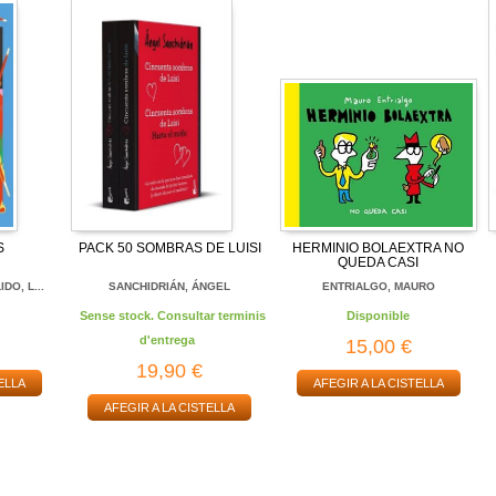
S
PACK 50 SOMBRAS DE LUISI
HERMINIO BOLAEXTRA NO
QUEDA CASI
DO, L...
SANCHIDRIÁN, ÁNGEL
ENTRIALGO, MAURO
Sense stock. Consultar terminis
Disponible
d'entrega
15,00 €
19,90 €
ELLA
AFEGIR A LA CISTELLA
AFEGIR A LA CISTELLA