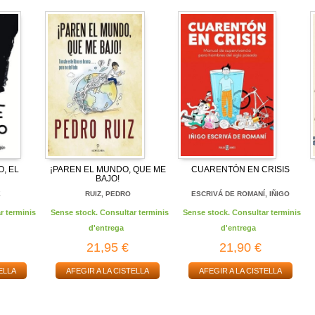
, EL
¡PAREN EL MUNDO, QUE ME
CUARENTÓN EN CRISIS
BAJO!
É
RUIZ, PEDRO
ESCRIVÁ DE ROMANÍ, IÑIGO
r terminis
Sense stock. Consultar terminis
Sense stock. Consultar terminis
d'entrega
d'entrega
21,95 €
21,90 €
ELLA
AFEGIR A LA CISTELLA
AFEGIR A LA CISTELLA