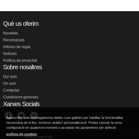
Què us oferim
Novetats
Recomanats
Articles de regal
Noticies
Política de privacitat
Sobre nosaltres
Qui som
On som
Contactar
Condicions generals
Xarxes Socials
Aquest lloc web emmagatzema dades com galetes per habilitar la funcionalitat
necessària de el lloc, inclosos anàlisi i personalització. Podeu canviar la seva
configuració en qualsevol moment o acceptar els paràmetres per defecte.
política de cookies