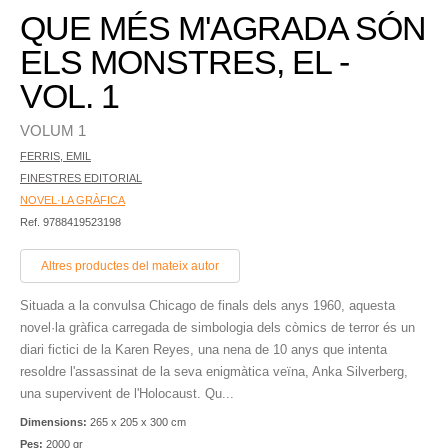
QUE MÉS M'AGRADA SÓN
ELS MONSTRES, EL -
VOL. 1
VOLUM 1
FERRIS, EMIL
FINESTRES EDITORIAL
NOVEL·LA GRÀFICA
Ref. 9788419523198
Altres productes del mateix autor
Situada a la convulsa Chicago de finals dels anys 1960, aquesta
novel·la gràfica carregada de simbologia dels còmics de terror és un
diari fictici de la Karen Reyes, una nena de 10 anys que intenta
resoldre l'assassinat de la seva enigmàtica veïna, Anka Silverberg,
una supervivent de l'Holocaust. Qu...
Dimensions:
265 x 205 x 300 cm
Pes:
2000 gr