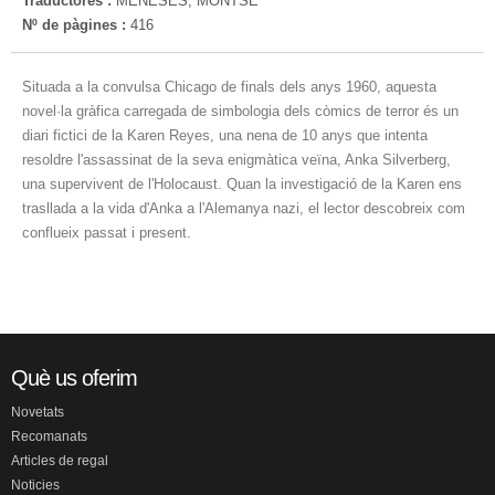
Traductores :
MENESES, MONTSE
Nº de pàgines :
416
Situada a la convulsa Chicago de finals dels anys 1960, aquesta
novel·la gràfica carregada de simbologia dels còmics de terror és un
diari fictici de la Karen Reyes, una nena de 10 anys que intenta
resoldre l'assassinat de la seva enigmàtica veïna, Anka Silverberg,
una supervivent de l'Holocaust. Quan la investigació de la Karen ens
trasllada a la vida d'Anka a l'Alemanya nazi, el lector descobreix com
conflueix passat i present.
Què us oferim
Novetats
Recomanats
Articles de regal
Noticies