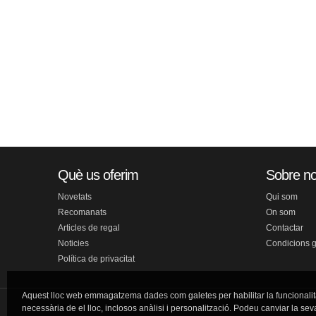
Què us oferim
Sobre no
Novetats
Qui som
Recomanats
On som
Articles de regal
Contactar
Noticies
Condicions 
Política de privacitat
Aquest lloc web emmagatzema dades com galetes per habilitar la funcionalit
necessària de el lloc, inclosos anàlisi i personalització. Podeu canviar la sev