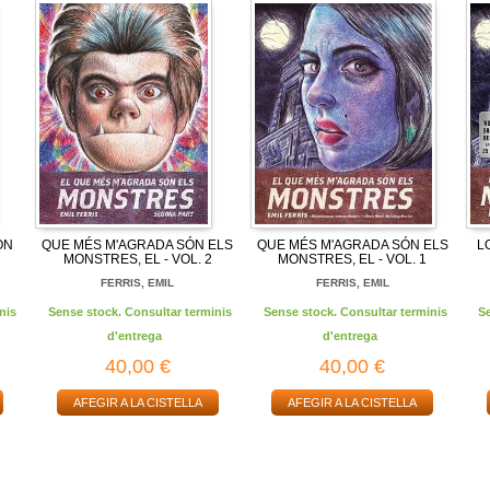
ON
QUE MÉS M'AGRADA SÓN ELS
QUE MÉS M'AGRADA SÓN ELS
L
MONSTRES, EL - VOL. 2
MONSTRES, EL - VOL. 1
FERRIS, EMIL
FERRIS, EMIL
nis
Sense stock. Consultar terminis
Sense stock. Consultar terminis
S
d'entrega
d'entrega
40,00 €
40,00 €
AFEGIR A LA CISTELLA
AFEGIR A LA CISTELLA