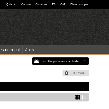
Qui som
On som
Contactar
ES
CAT
El meu compte
les de regal
Jocs
No hi ha productes a la cistella
TORNAR