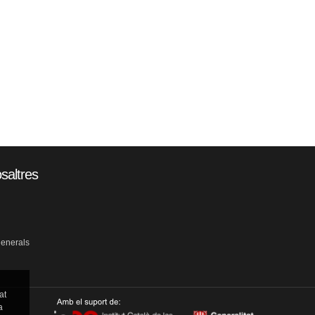
saltres
generals
at
a