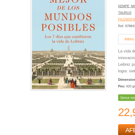
KEMPE, M
TAURUS
FILOSOFI
Ref. 9788
Altres
La vida d
innovacio
Leibniz pa
logra: si
Dimensio
Pes:
420 g
Sense sto
22,
AFE