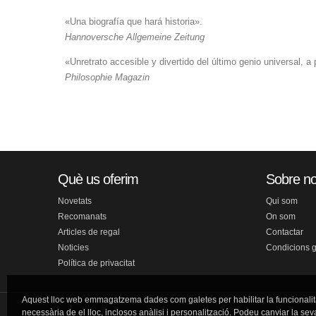
«Una biografía que hará historia».
Hannoversche Allgemeine Zeitung
«Unretrato accesible y divertido del último genio universal, a
Philosophie Magazin
Què us oferim
Sobre no
Novetats
Qui som
Recomanats
On som
Articles de regal
Contactar
Noticies
Condicions 
Política de privacitat
Aquest lloc web emmagatzema dades com galetes per habilitar la funcionalit
necessària de el lloc, inclosos anàlisi i personalització. Podeu canviar la sev