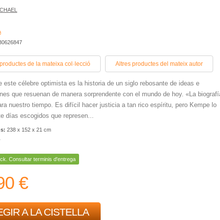
ICHAEL
A
430626847
 productes de la mateixa col·lecció
Altres productes del mateix autor
e este célebre optimista es la historia de un siglo rebosante de ideas e
nes que resuenan de manera sorprendente con el mundo de hoy. «La biografí
ra nuestro tiempo. Es difícil hacer justicia a tan rico espíritu, pero Kempe lo
ete días escogidos que represen...
ns:
238 x 152 x 21 cm
r
ck. Consultar terminis d'entrega
90 €
GIR A LA CISTELLA