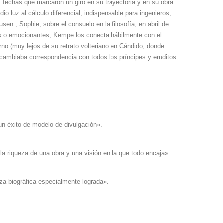
, fechas que marcaron un giro en su trayectoria y en su obra.
o luz al cálculo diferencial, indispensable para ingenieros,
n , Sophie, sobre el consuelo en la filosofía; en abril de
sos o emocionantes, Kempe los conecta hábilmente con el
no (muy lejos de su retrato volteriano en Cándido, donde
tercambiaba correspondencia con todos los príncipes y eruditos
un éxito de modelo de divulgación».
 la riqueza de una obra y una visión en la que todo encaja».
eza biográfica especialmente lograda».