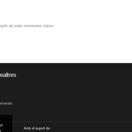
 partir de siete momentos clave».
saltres
generals
at
a