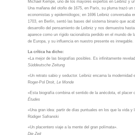
Michael Kempe, uno de los mayores expertos en Leibniz y un g
Una mañana del otoño de 1675, en París, su pluma trazó un sig
economistas y epidemiólogos; en 1696 Leibniz conversaba en l
1703, en Berlín, sentó las bases del sistema binario que aca
desarrollo del pensamiento de Leibniz y nos demuestra hasta
aparece como un rígido racionalista perdido en el mundo de las
de Europa, y su influencia en nuestro presente es innegable.
La crítica ha dicho:
«La mejor de las biografías posibles. Es infinitamente revel
Süddeutsche Zeitung
«Un retrato sabio y seductor. Leibniz encarna la modernidad
Roger-Pol Droit,
Le Monde
«Esta biografía combina el sentido de la anécdota, el placer 
Études
«Una gran idea: partir de días puntuales en los que la vida 
Rüdiger Safranski
«Un placentero viaje a la mente del gran polímata».
Die Zeit