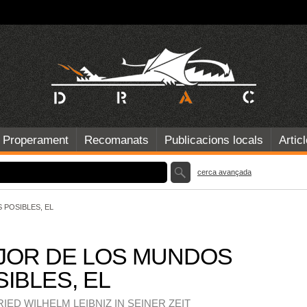
Properament
Recomanats
Publicacions locals
Artic
cerca avançada
POSIBLES, EL
JOR DE LOS MUNDOS
IBLES, EL
IED WILHELM LEIBNIZ IN SEINER ZEIT