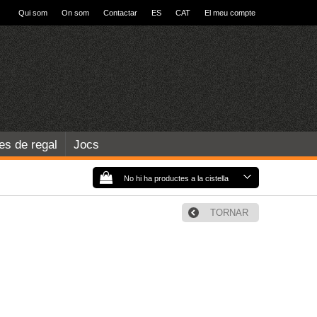
Qui som
On som
Contactar
ES
CAT
El meu compte
les de regal
Jocs
No hi ha productes a la cistella
TORNAR