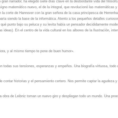
ran narrador, ha elegido siete días clave en la desbordante vida del filósofo
no matemático nuevo, el de la integral, que revolucionó las matemáticas y di
a corte de Hannover con la gran señora de la casa principesca de Herrenhause
baría siendo la base de la informática. Atento a los pequeños detalles curio
 qué punto bajo su peluca y su levita había un pensador decididamente moder
 ideas). En el centro de la vida cultural en los albores de la Ilustración, in
adora, y al mismo tiempo te pone de buen humor».
 en todas sus tensiones, esperanzas y empeños. Una biografía virtuosa, todo 
de contar historias y el pensamiento certero. Nos permite captar la agudeza y
y la obra de Leibniz toman un nuevo giro y despliegan todo un mundo. Una pro