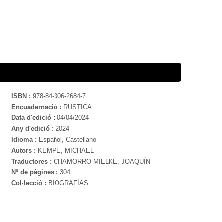
ISBN :
978-84-306-2684-7
Encuadernació :
RUSTICA
Data d'edició :
04/04/2024
Any d'edició :
2024
Idioma :
Español, Castellano
Autors :
KEMPE, MICHAEL
Traductores :
CHAMORRO MIELKE, JOAQUÍN
Nº de pàgines :
304
Col·lecció :
BIOGRAFÍAS