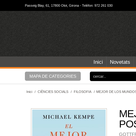
Passeig Blay, 61, 17800 Olot, Girona - Telèfon: 972 261 030
Inici
Novetats
MAPA DE CATEGORIES
Inici
/
CIÈNCIES SOCIALS
/
FILOSOFIA
/
MEJOR DE LOS MUNDOS 
ME
POS
GOTTFR