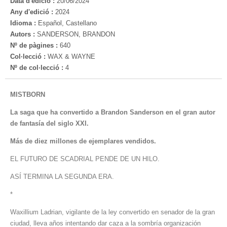
Data d'edició :
20/06/2024
Any d'edició :
2024
Idioma :
Español, Castellano
Autors :
SANDERSON, BRANDON
Nº de pàgines :
640
Col·lecció :
WAX & WAYNE
Nº de col·lecció :
4
MISTBORN
La saga que ha convertido a Brandon Sanderson en el gran autor
de fantasía del siglo XXI.
Más de diez millones de ejemplares vendidos.
EL FUTURO DE SCADRIAL PENDE DE UN HILO.
ASÍ TERMINA LA SEGUNDA ERA.
*
Waxillium Ladrian, vigilante de la ley convertido en senador de la gran
ciudad, lleva años intentando dar caza a la sombría organización