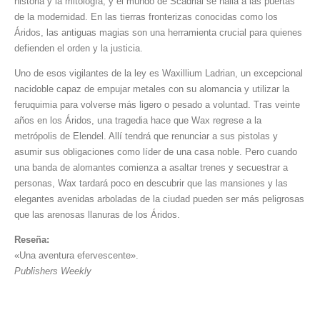
historia y la mitología, y el mundo de Scadrial se halla a las puertas
de la modernidad. En las tierras fronterizas conocidas como los
Áridos, las antiguas magias son una herramienta crucial para quienes
defienden el orden y la justicia.
Uno de esos vigilantes de la ley es Waxillium Ladrian, un excepcional
nacidoble capaz de empujar metales con su alomancia y utilizar la
feruquimia para volverse más ligero o pesado a voluntad. Tras veinte
años en los Áridos, una tragedia hace que Wax regrese a la
metrópolis de Elendel. Allí tendrá que renunciar a sus pistolas y
asumir sus obligaciones como líder de una casa noble. Pero cuando
una banda de alomantes comienza a asaltar trenes y secuestrar a
personas, Wax tardará poco en descubrir que las mansiones y las
elegantes avenidas arboladas de la ciudad pueden ser más peligrosas
que las arenosas llanuras de los Áridos.
Reseña:
«Una aventura efervescente».
Publishers Weekly