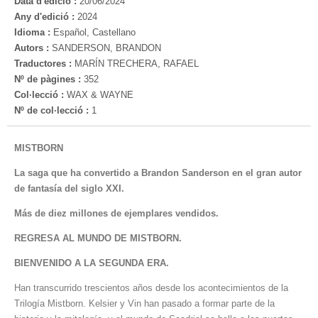
Data d'edició :
20/06/2024
Any d'edició :
2024
Idioma :
Español, Castellano
Autors :
SANDERSON, BRANDON
Traductores :
MARÍN TRECHERA, RAFAEL
Nº de pàgines :
352
Col·lecció :
WAX & WAYNE
Nº de col·lecció :
1
MISTBORN
La saga que ha convertido a Brandon Sanderson en el gran autor
de fantasía del siglo XXI.
Más de diez millones de ejemplares vendidos.
REGRESA AL MUNDO DE MISTBORN.
BIENVENIDO A LA SEGUNDA ERA.
Han transcurrido trescientos años desde los acontecimientos de la
Trilogía Mistborn. Kelsier y Vin han pasado a formar parte de la