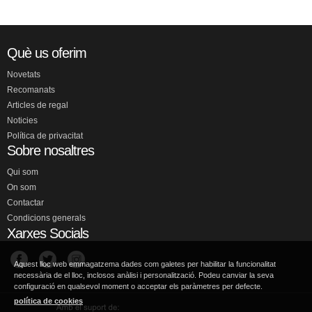
Què us oferim
Novetats
Recomanats
Articles de regal
Noticies
Política de privacitat
Sobre nosaltres
Qui som
On som
Contactar
Condicions generals
Xarxes Socials
Aquest lloc web emmagatzema dades com galetes per habilitar la funcionalitat
necessària de el lloc, inclosos anàlisi i personalització. Podeu canviar la seva
configuració en qualsevol moment o acceptar els paràmetres per defecte.
política de cookies