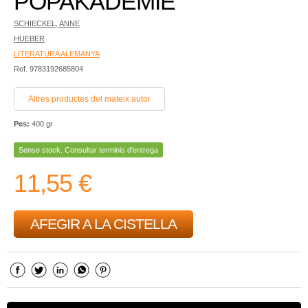
POPAKADEMIE
SCHIECKEL, ANNE
HUEBER
LITERATURA ALEMANYA
Ref. 9783192685804
Altres productes del mateix autor
Pes:
400 gr
Sense stock. Consultar terminis d'entrega
11,55 €
AFEGIR A LA CISTELLA