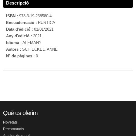
Descripció
ISBN :
978-3-19-268580-4
Encuadernació :
RUSTICA
Data d'edició :
01/01/2021
Any d'edició :
2021
Idioma :
ALEMANY
Autors :
SCHIECKEL, ANNE
Nº de pàgines :
0
Què us oferim
Novetats
Recomanats
Articles de regal