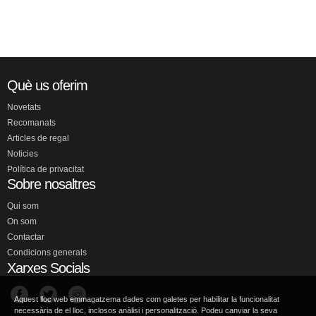
Què us oferim
Novetats
Recomanats
Articles de regal
Noticies
Política de privacitat
Sobre nosaltres
Qui som
On som
Contactar
Condicions generals
Xarxes Socials
Aquest lloc web emmagatzema dades com galetes per habilitar la funcionalitat
necessària de el lloc, inclosos anàlisi i personalització. Podeu canviar la seva