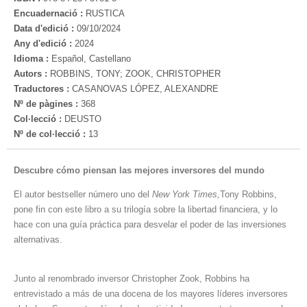
Encuadernació :
RUSTICA
Data d'edició :
09/10/2024
Any d'edició :
2024
Idioma :
Español, Castellano
Autors :
ROBBINS, TONY; ZOOK, CHRISTOPHER
Traductores :
CASANOVAS LÓPEZ, ALEXANDRE
Nº de pàgines :
368
Col·lecció :
DEUSTO
Nº de col·lecció :
13
Descubre cómo piensan las mejores inversores del mundo
El autor bestseller número uno del
New York Times,
Tony Robbins,
pone fin con este libro a su trilogía sobre la libertad financiera, y lo
hace con una guía práctica para desvelar el poder de las inversiones
alternativas.
Junto al renombrado inversor Christopher Zook, Robbins ha
entrevistado a más de una docena de los mayores líderes inversores