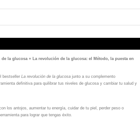
n de la glucosa + La revolución de la glucosa: el Método, la puesta en
l bestseller
La revolución de la glucosa
junto a su complemento
rramienta definitiva para quilibrar tus niveles de glucosa y cambiar tu salud y
n los antojos, aumentar tu energía, cuidar de tu piel, perder peso o
erramienta para lograr que tengas éxito.