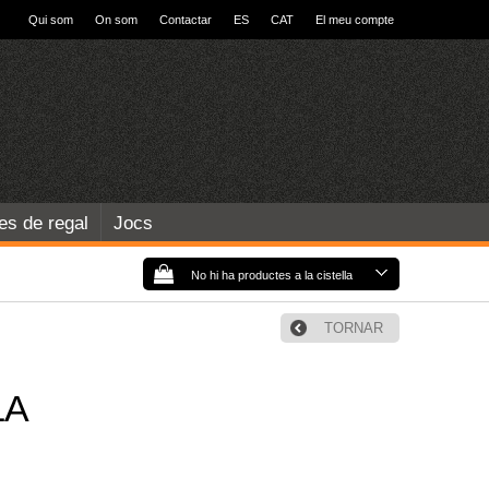
Qui som
On som
Contactar
ES
CAT
El meu compte
les de regal
Jocs
No hi ha productes a la cistella
TORNAR
LA