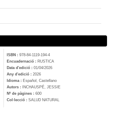
ISBN :
978-84-1119-194-4
Encuadernació :
RUSTICA
Data d'edició :
01/04/2026
Any d'edició :
2026
Idioma :
Español, Castellano
Autors :
INCHAUSPÉ, JESSIE
Nº de pàgines :
600
Col·lecció :
SALUD NATURAL