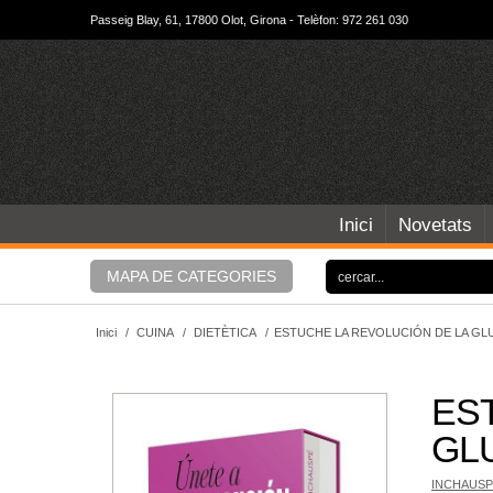
Passeig Blay, 61, 17800 Olot, Girona - Telèfon: 972 261 030
Inici
Novetats
MAPA DE CATEGORIES
Inici
/
CUINA
/
DIETÈTICA
/
ESTUCHE LA REVOLUCIÓN DE LA GLU
ES
GLU
INCHAUSP