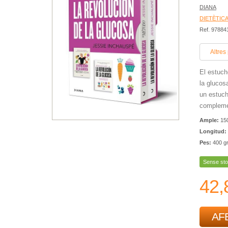
DIANA
DIETÈTIC
Ref. 97884
Altres
El estuch
la glucos
un estuch
complemen
Ample:
15
Longitud:
Pes:
400 g
Sense sto
42,
AFE