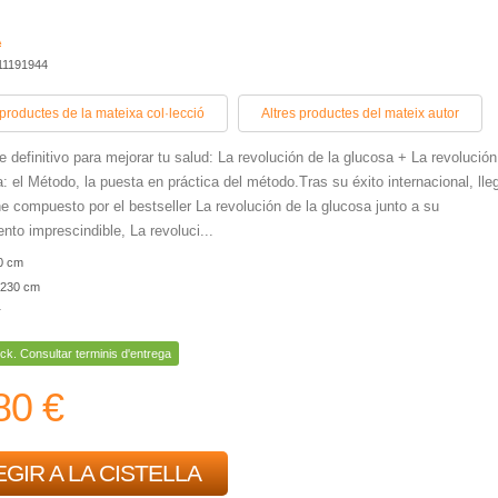
A
11191944
 productes de la mateixa col·lecció
Altres productes del mateix autor
e definitivo para mejorar tu salud: La revolución de la glucosa + La revolución
a: el Método, la puesta en práctica del método.Tras su éxito internacional, lle
e compuesto por el bestseller La revolución de la glucosa junto a su
to imprescindible, La revoluci...
0 cm
230 cm
r
ck. Consultar terminis d'entrega
80 €
GIR A LA CISTELLA