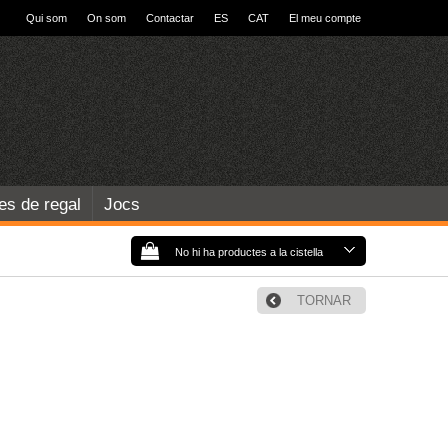
Qui som
On som
Contactar
ES
CAT
El meu compte
les de regal
Jocs
No hi ha productes a la cistella
TORNAR