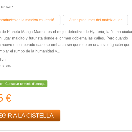
11616287
 productes de la mateixa col·lecció
Altres productes del mateix autor
 de Planeta Manga.Marcus es el mejor detective de Hysteria, la última ciuda
 lugar maldito y futurista donde el crimen gobierna las calles. Pero cuando
n nuevo e inesperado caso se embarca sin quererlo en una investigación que
mbiar el rumbo de la humanidad y...
8 cm
180 cm
r
ck. Consultar terminis d'entrega
5 €
GIR A LA CISTELLA