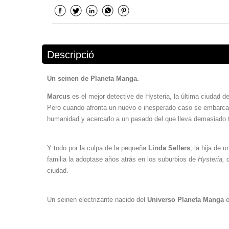
Descripció
Un seinen de Planeta Manga.
Marcus
es el mejor detective de Hysteria, la última ciudad de
Pero cuando afronta un nuevo e inesperado caso se embarca s
humanidad y acercarlo a un pasado del que lleva demasiado
Y todo por la culpa de la pequeña
Linda Sellers
, la hija de 
familia la adoptase años atrás en los suburbios de
Hysteria,
ciudad.
Un seinen electrizante nacido del
Universo Planeta Manga
e