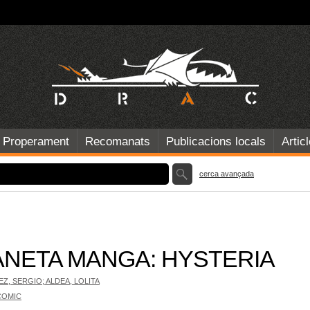
Properament
Recomanats
Publicacions locals
Artic
cerca avançada
ANETA MANGA: HYSTERIA
Z, SERGIO; ALDEA, LOLITA
COMIC