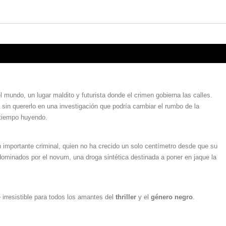
l mundo, un lugar maldito y futurista donde el crimen gobierna las calles.
in quererlo en una investigación que podría cambiar el rumbo de la
 tiempo huyendo.
un importante criminal, quien no ha crecido un solo centímetro desde que su
dominados por el novum, una droga sintética destinada a poner en jaque la
 irresistible para todos los amantes del
thriller
y el
género negro
.