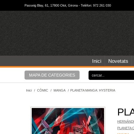
Passeig Blay, 61, 17800 Olot, Girona - Telèfon: 972 261 030
Inici
Novetats
MAPA DE CATEGORIES
Inici
/
CÒMIC
/
MANGA
/
PLANETA MANGA: HYSTERIA
PL
HERNÁNDE
PLANETA 