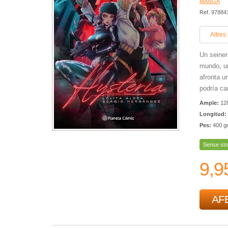
MANGA
Ref. 97884
Altres
Un seinen
mundo, un
afronta u
podría ca
Ample:
12
Longitud:
Pes:
400 g
Sense sto
9,9
AFE