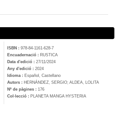
ISBN :
978-84-1161-628-7
Encuadernació :
RUSTICA
Data d'edició :
27/11/2024
Any d'edició :
2024
Idioma :
Español, Castellano
Autors :
HERNÁNDEZ, SERGIO; ALDEA, LOLITA
Nº de pàgines :
176
Col·lecció :
PLANETA MANGA HYSTERIA