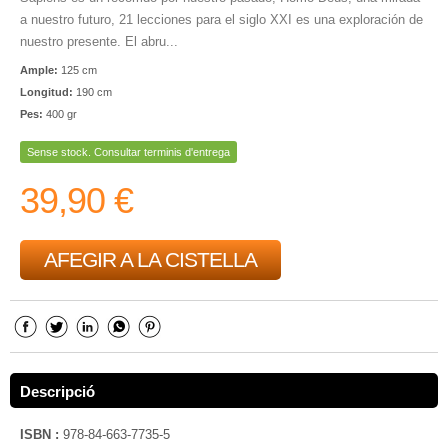
a nuestro futuro, 21 lecciones para el siglo XXI es una exploración de
nuestro presente. El abru...
Ample:
125 cm
Longitud:
190 cm
Pes:
400 gr
Sense stock. Consultar terminis d'entrega
39,90 €
AFEGIR A LA CISTELLA
Descripció
ISBN :
978-84-663-7735-5