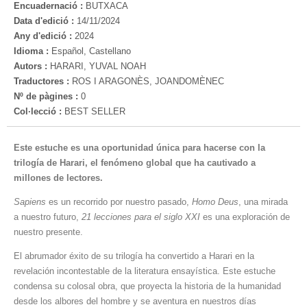
Encuadernació :
BUTXACA
Data d'edició :
14/11/2024
Any d'edició :
2024
Idioma :
Español, Castellano
Autors :
HARARI, YUVAL NOAH
Traductores :
ROS I ARAGONÈS, JOANDOMÈNEC
Nº de pàgines :
0
Col·lecció :
BEST SELLER
Este estuche es una oportunidad única para hacerse con la
trilogía de Harari, el fenómeno global que ha cautivado a
millones de lectores.
Sapiens
es un recorrido por nuestro pasado,
Homo Deus
, una mirada
a nuestro futuro,
21 lecciones para el siglo XXI
es una exploración de
nuestro presente.
El abrumador éxito de su trilogía ha convertido a Harari en la
revelación incontestable de la literatura ensayística. Este estuche
condensa su colosal obra, que proyecta la historia de la humanidad
desde los albores del hombre y se aventura en nuestros días