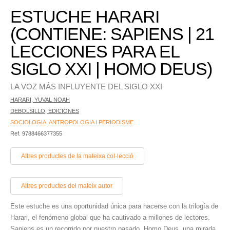
ESTUCHE HARARI
(CONTIENE: SAPIENS | 21
LECCIONES PARA EL
SIGLO XXI | HOMO DEUS)
LA VOZ MÁS INFLUYENTE DEL SIGLO XXI
HARARI, YUVAL NOAH
DEBOLSILLO, EDICIONES
SOCIOLOGIA, ANTROPOLOGIA I PERIODISME
Ref. 9788466377355
Altres productes de la mateixa col·lecció
Altres productes del mateix autor
Este estuche es una oportunidad única para hacerse con la trilogía de
Harari, el fenómeno global que ha cautivado a millones de lectores.
Sapiens es un recorrido por nuestro pasado, Homo Deus, una mirada