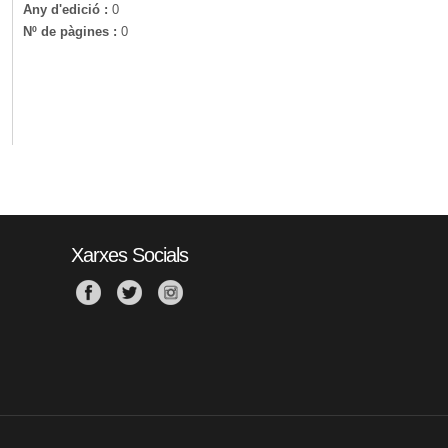
Any d'edició :
0
Nº de pàgines :
0
Xarxes Socials