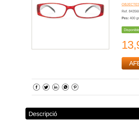
OBJECTES
Ref. 8435
Pes:
400 g
Disponibl
13,
AFE
Descripció