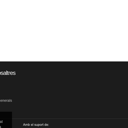
saltres
generals
at
a