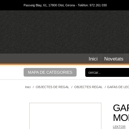
Passeig Blay, 61, 17800 Olot, Girona - Telèfon: 972 261 030
Inici
Novetats
MAPA DE CATEGORIES
Inici
/
OBJECTES DE REGAL
/
OBJECTES REGAL
/
GAFAS DE LEC
GA
MOD
LEKTOR