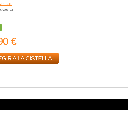
 REGAL
607200874
r
e
90 €
GIR A LA CISTELLA