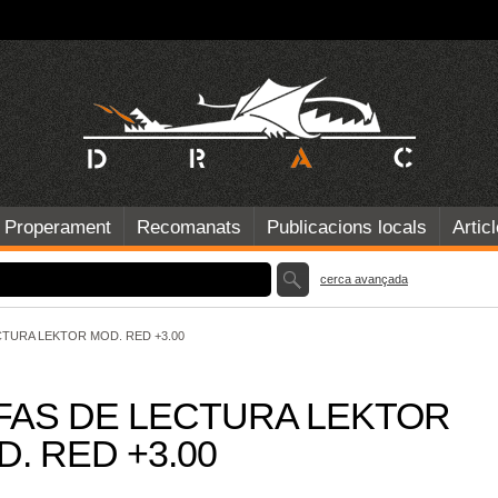
Properament
Recomanats
Publicacions locals
Artic
cerca avançada
TURA LEKTOR MOD. RED +3.00
FAS DE LECTURA LEKTOR
. RED +3.00