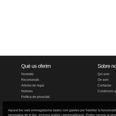
Què us oferim
Sobre no
Novetats
Qui som
Recomanats
On som
Articles de regal
Contactar
Noticies
Condicions 
Política de privacitat
Aquest lloc web emmagatzema dades com galetes per habilitar la funcionalit
necessària de el lloc, inclosos anàlisi i personalització. Podeu canviar la sev