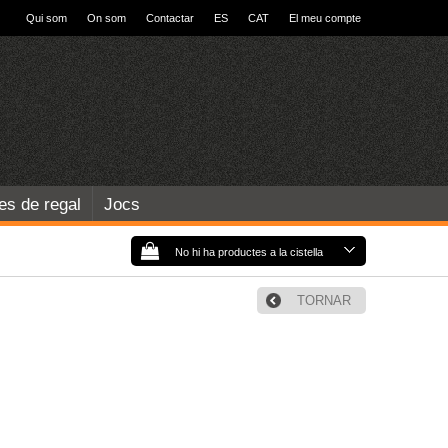
Qui som
On som
Contactar
ES
CAT
El meu compte
les de regal
Jocs
No hi ha productes a la cistella
TORNAR