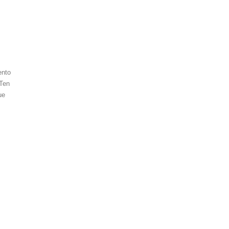
ento
 Ten
ue