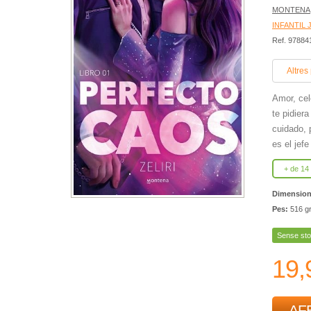
MONTENA
INFANTIL 
Ref. 9788
Altres
Amor, cel
te pidier
cuidado, 
es el jef
+ de 14
Dimensio
Pes:
516 g
Sense sto
19,
AFE