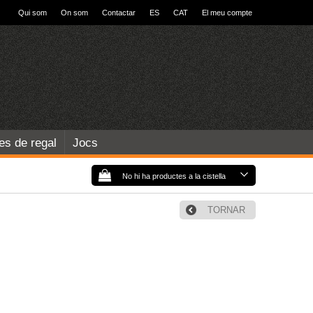
Qui som
On som
Contactar
ES
CAT
El meu compte
les de regal
Jocs
No hi ha productes a la cistella
TORNAR