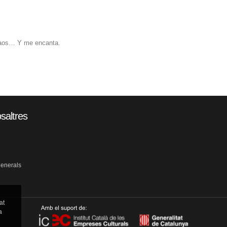
 caos… Y me encanta.
saltres
generals
at
a