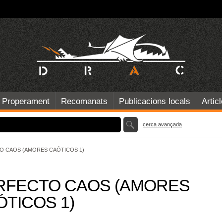
Properament
Recomanats
Publicacions locals
Artic
cerca avançada
O CAOS (AMORES CAÓTICOS 1)
RFECTO CAOS (AMORES
ÓTICOS 1)