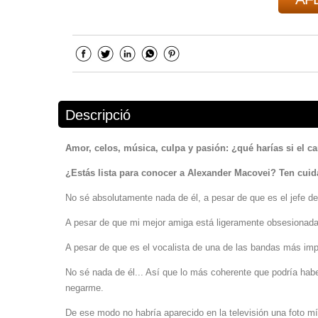
Descripció
Amor, celos, música, culpa y pasión: ¿qué harías si el c
¿Estás lista para conocer a Alexander Macovei? Ten cui
No sé absolutamente nada de él, a pesar de que es el jefe de
A pesar de que mi mejor amiga está ligeramente obsesionada
A pesar de que es el vocalista de una de las bandas más im
No sé nada de él... Así que lo más coherente que podría habe
negarme.
De ese modo no habría aparecido en la televisión una foto m