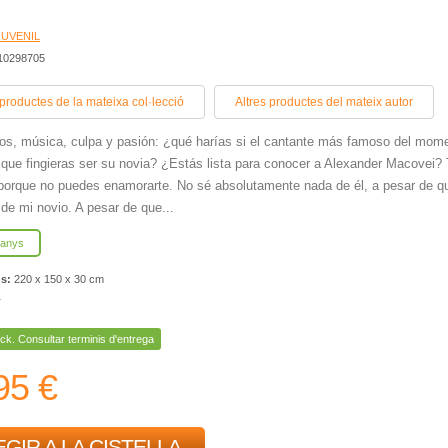
JUVENIL
410298705
 productes de la mateixa col·lecció
Altres productes del mateix autor
os, música, culpa y pasión: ¿qué harías si el cantante más famoso del mom
a que fingieras ser su novia? ¿Estás lista para conocer a Alexander Macovei?
porque no puedes enamorarte. No sé absolutamente nada de él, a pesar de q
e de mi novio. A pesar de que...
 anys
ns:
220 x 150 x 30 cm
r
ck. Consultar terminis d'entrega
95 €
GIR A LA CISTELLA