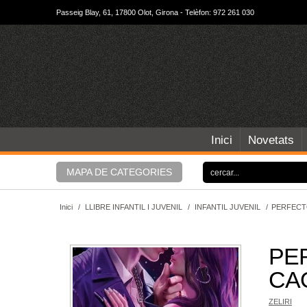
Passeig Blay, 61, 17800 Olot, Girona - Telèfon: 972 261 030
Inici
Novetats
MAPA DE CATEGORIES
Inici
/
LLIBRE INFANTIL I JUVENIL
/
INFANTIL JUVENIL
/
PERFECT
PE
CA
ZELIRI