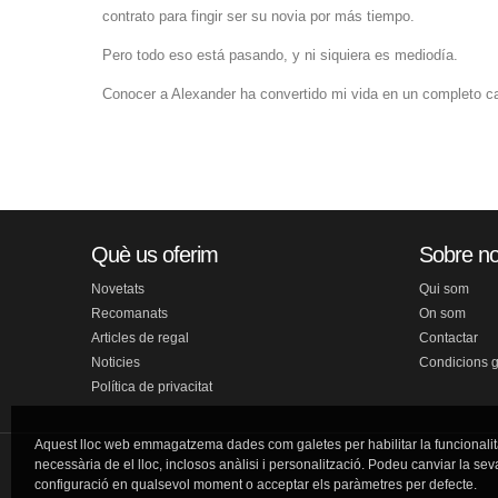
contrato para fingir ser su novia por más tiempo.
Pero todo eso está pasando, y ni siquiera es mediodía.
Conocer a Alexander ha convertido mi vida en un completo
Què us oferim
Sobre no
Novetats
Qui som
Recomanats
On som
Articles de regal
Contactar
Noticies
Condicions 
Política de privacitat
Aquest lloc web emmagatzema dades com galetes per habilitar la funcionalit
necessària de el lloc, inclosos anàlisi i personalització. Podeu canviar la sev
configuració en qualsevol moment o acceptar els paràmetres per defecte.