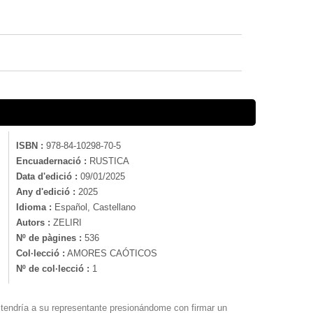
ISBN :
978-84-10298-70-5
Encuadernació :
RUSTICA
Data d'edició :
09/01/2025
Any d'edició :
2025
Idioma :
Español, Castellano
Autors :
ZELIRI
Nº de pàgines :
536
Col·lecció :
AMORES CAÓTICOS
Nº de col·lecció :
1
 tendría a su representante presionándome con firmar un