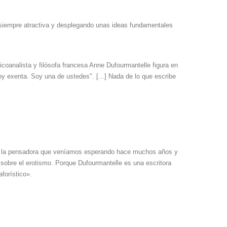
sa siempre atractiva y desplegando unas ideas fundamentales
oanalista y filósofa francesa Anne Dufourmantelle figura en
oy exenta. Soy una de ustedes". [...] Nada de lo que escribe
Es la pensadora que veníamos esperando hace muchos años y
o sobre el erotismo. Porque Dufourmantelle es una escritora
forístico».