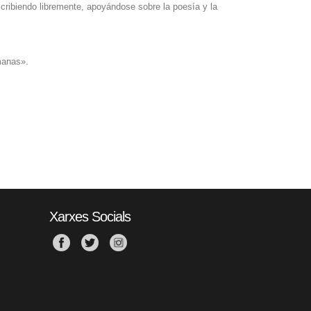
cribiendo libremente, apoyándose sobre la poesía y la
manas».
Xarxes Socials