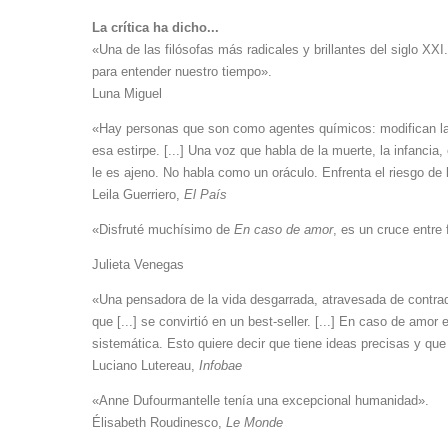
La crítica ha dicho...
«Una de las filósofas más radicales y brillantes del siglo XX
para entender nuestro tiempo».
Luna Miguel
«Hay personas que son como agentes químicos: modifican la v
esa estirpe. [...] Una voz que habla de la muerte, la infanci
le es ajeno. No habla como un oráculo. Enfrenta el riesgo de 
Leila Guerriero,
El País
«Disfruté muchísimo de
En caso de amor
, es un cruce entre
Julieta Venegas
«Una pensadora de la vida desgarrada, atravesada de contr
que [...] se convirtió en un best-seller. [...] En caso de am
sistemática. Esto quiere decir que tiene ideas precisas y que
Luciano Lutereau,
Infobae
«Anne Dufourmantelle tenía una excepcional humanidad».
Élisabeth Roudinesco,
Le Monde