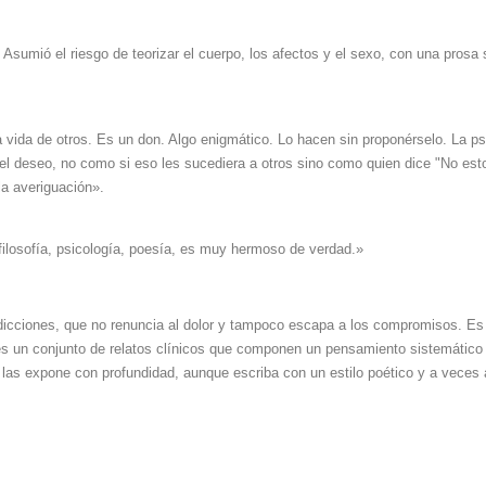
I. Asumió el riesgo de teorizar el cuerpo, los afectos y el sexo, con una pro
ida de otros. Es un don. Algo enigmático. Lo hacen sin proponérselo. La psic
a, el deseo, no como si eso les sucediera a otros sino como quien dice "No est
la averiguación».
 filosofía, psicología, poesía, es muy hermoso de verdad.»
adicciones, que no renuncia al dolor y tampoco escapa a los compromisos. 
or es un conjunto de relatos clínicos que componen un pensamiento sistemátic
 las expone con profundidad, aunque escriba con un estilo poético y a veces a