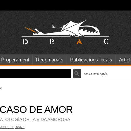
Properament
Recomanats
Publicacions locals
Artic
cerca avançada
R
 CASO DE AMOR
ATOLOGÍA DE LA VIDA AMOROSA
NTELLE, ANNE