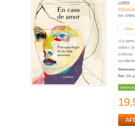
LUMEN
PSICOLOG
Ref. 9788
Altres
«La pens
seller» (
icónicas,
occidente
Dimensio
Pes:
342 g
Sense sto
19,
AFE