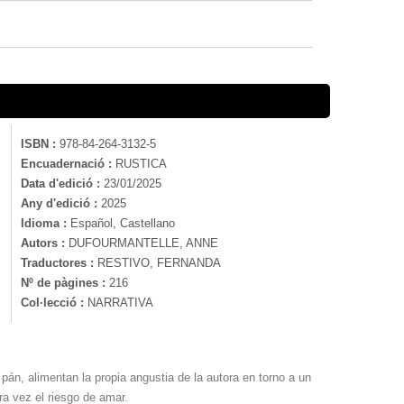
ISBN :
978-84-264-3132-5
Encuadernació :
RUSTICA
Data d'edició :
23/01/2025
Any d'edició :
2025
Idioma :
Español, Castellano
Autors :
DUFOURMANTELLE, ANNE
Traductores :
RESTIVO, FERNANDA
Nº de pàgines :
216
Col·lecció :
NARRATIVA
pán, alimentan la propia angustia de la autora en torno a un
ra vez el riesgo de amar.