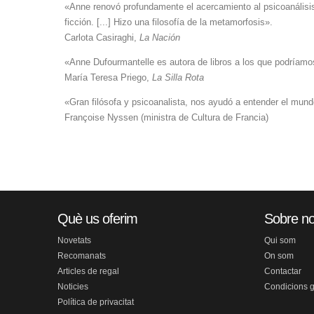
«Anne renovó profundamente el acercamiento al psicoanálisis.
ficción. [...] Hizo una filosofía de la metamorfosis».
Carlota Casiraghi,
La Nación
«Anne Dufourmantelle es autora de libros a los que podríamos
María Teresa Priego,
La Silla Rota
«Gran filósofa y psicoanalista, nos ayudó a entender el mund
Françoise Nyssen (ministra de Cultura de Francia)
Què us oferim
Sobre no
Novetats
Qui som
Recomanats
On som
Articles de regal
Contactar
Noticies
Condicions 
Política de privacitat