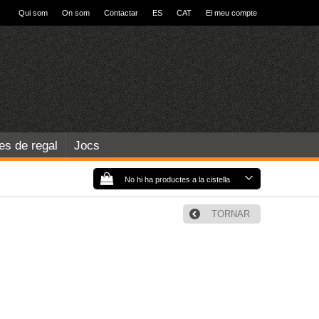
Qui som
On som
Contactar
ES
CAT
El meu compte
les de regal
Jocs
No hi ha productes a la cistella
TORNAR