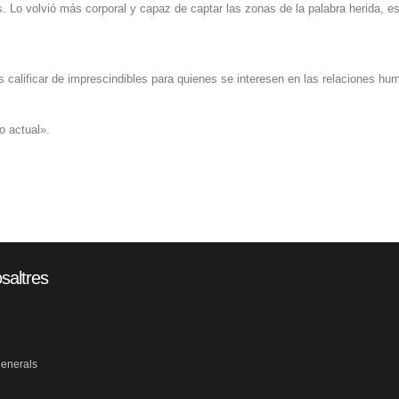
 Lo volvió más corporal y capaz de captar las zonas de la palabra herida, es
 calificar de imprescindibles para quienes se interesen en las relaciones hu
o actual».
saltres
generals