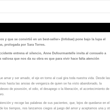
s y que se convirtió en un
best-seller» (
Infobae
) pone bajo la lupa el
s, prologada por Sara Torres.
ccidente entrena el silencio, Anne Dufourmantelle invita al consuelo a
ás valiosa que nos da su obra es que para vivir hace falta atención
amar y ser amado, el eje en torno al cual gira toda nuestra vida. Desde las
mos hasta las ansias de venganza de quien se ha visto abandonado, la
 deseo de posesión, el odio, el desapego o la liberación, el acontecimiento de
bro.
atención y recoge las palabras de sus pacientes, que, lejos de quedarse en el 
io de los tiempos, nos lanzamos ciegos al juego del amor y aceptamos una y ot