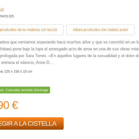
IA
426431325
 productes de la mateixa col·lecció
Altres productes del mateix autor
adora que veníamos esperando hace muchos años y que se convirtió en un b
Infobae) pone bajo la lupa el arriesgado acto de amar en una de sus obras más
 prologada por Sara Torres. «En aquellos lugares de la sexualidad y el dolor 
 entrena el silencio, Anne D...
ns:
225 x 150 x 15 cm
r
ck. Consultar terminis d'entrega
90 €
GIR A LA CISTELLA