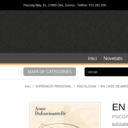
Passeig Blay, 61, 17800 Olot, Girona - Telèfon: 972 261 030
Inici
Novetats
MAPA DE CATEGORIES
Inici
/
SUPERACIÓ PERSONAL
/
PSICOLOGIA
/
EN CASO DE AMO
EN
PSICOP
DUFOURMA