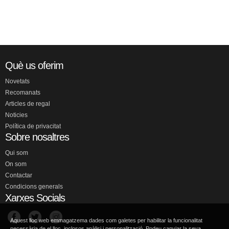
Què us oferim
Novetats
Recomanats
Articles de regal
Noticies
Política de privacitat
Sobre nosaltres
Qui som
On som
Contactar
Condicions generals
Xarxes Socials
Aquest lloc web emmagatzema dades com galetes per habilitar la funcionalitat
necessària de el lloc, inclosos anàlisi i personalització. Podeu canviar la seva