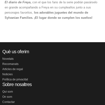
El diario de Freya
,
con el que los fans de la serie podrán pasárselo
en grande acompañando a Freya en su cumpleaños junto a sus
personajes favoritos,
los adorables juguetes del mundo de
Sylvanian Families. ¡El lugar donde se cumplen los sueños!
Què us oferim
Novetats
Recomanats
Articles de regal
Noticies
Política de privacitat
Sobre nosaltres
Qui som
On som
Contactar