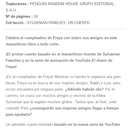
Traductores :
PENGUIN RANDOM HOUSE GRUPO EDITORIAL,
S.A.U.
Nº de pàgines :
24
Col·lecció :
SYLVANIAN FAMILIES. UN CUENTO
Celebra el cumpleaños de Freya con todos sus amigos en este
maravilloso libro a todo color.
¡El primer cuento basado en el maravilloso mundo de
Sylvanian
Families
y en la serie de animación de YouTube
El diario de
Freya
!
¡Es el cumpleaños de Freya! Mientras su familia le organiza una gran
fiesta, Freya va en busca de sus mejores amigos, Ralph y Lyra, pero
no los encuentra por ninguna parte.
¿Adónde habrán ido?
Por el
camino, se cruza con muchos amigos y vecinos de la Aldea
Sylvanian que le regalan muchos globos. Tantos que, al final, ¡sale
volando! Pero
¿conseguirán sus mejores amigos llegar a tiempo
para ayudarla?
Un adorable cuento ilustrado
basado en la nueva serie de YouTube