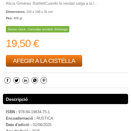
Alicia Giménez BartlettCuando la verdad salga a la l...
Dimensions:
215 x 140 x 31 cm
Pes:
400 gr
Sense stock. Consultar terminis d'entrega
19,50 €
AFEGIR A LA CISTELLA
Descripció
ISBN :
978-84-19834-75-1
Encuadernació :
RUSTICA
Data d'edició :
01/06/2025