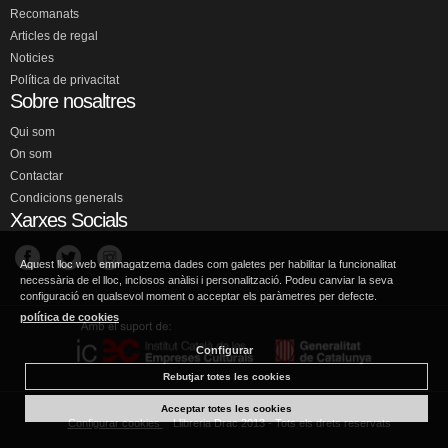
Recomanats
Articles de regal
Noticies
Política de privacitat
Sobre nosaltres
Qui som
On som
Contactar
Condicions generals
Xarxes Socials
Aquest lloc web emmagatzema dades com galetes per habilitar la funcionalitat
necessària de el lloc, inclosos anàlisi i personalització. Podeu canviar la seva
configuració en qualsevol moment o acceptar els paràmetres per defecte.
política de cookies
Configurar
Rebutjar totes les cookies
Acceptar totes les cookies
Configurar cookies
Llibreria Drac 2013 - Tots els drets reservats