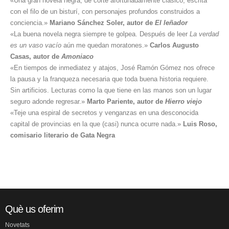
«Una gran novela negra, de corte afortunadamente clásico, escrita
con el filo de un bisturí, con personajes profundos construidos a
conciencia.»
Mariano Sánchez Soler, autor de
El leñador
«La buena novela negra siempre te golpea. Después de leer
La verdad
es un vaso vacío
aún me quedan moratones.»
Carlos Augusto
Casas, autor de
Amoniaco
«En tiempos de inmediatez y atajos, José Ramón Gómez nos ofrece
la pausa y la franqueza necesaria que toda buena historia requiere.
Sin artificios. Lecturas como la que tiene en las manos son un lugar
seguro adonde regresar.»
Marto Pariente, autor de
Hierro viejo
«Teje una espiral de secretos y venganzas en una desconocida
capital de provincias en la que (casi) nunca ocurre nada.»
Luis Roso,
comisario literario de Gata Negra
Què us oferim
Novetats