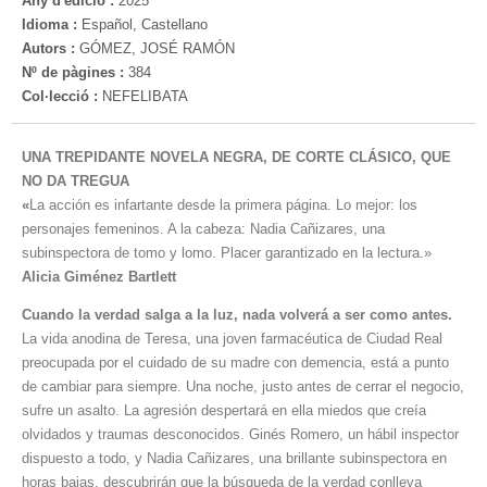
Any d'edició :
2025
Idioma :
Español, Castellano
Autors :
GÓMEZ, JOSÉ RAMÓN
Nº de pàgines :
384
Col·lecció :
NEFELIBATA
UNA TREPIDANTE NOVELA NEGRA, DE CORTE CLÁSICO, QUE
NO DA TREGUA
«
La acción es infartante desde la primera página. Lo mejor: los
personajes femeninos. A la cabeza: Nadia Cañizares, una
subinspectora de tomo y lomo. Placer garantizado en la lectura.»
Alicia Giménez Bartlett
Cuando la verdad salga a la luz, nada volverá a ser como antes.
La vida anodina de Teresa, una joven farmacéutica de Ciudad Real
preocupada por el cuidado de su madre con demencia, está a punto
de cambiar para siempre. Una noche, justo antes de cerrar el negocio,
sufre un asalto. La agresión despertará en ella miedos que creía
olvidados y traumas desconocidos. Ginés Romero, un hábil inspector
dispuesto a todo, y Nadia Cañizares, una brillante subinspectora en
horas bajas, descu­brirán que la búsqueda de la verdad conlleva