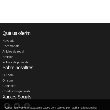
Què us oferim
Novetats
Recomanats
Articles de regal
Noticies
Política de privacitat
Sobre nosaltres
Qui som
On som
Contactar
Condicions generals
Xarxes Socials
Aquest lloc web emmagatzema dades com galetes per habilitar la funcionalitat