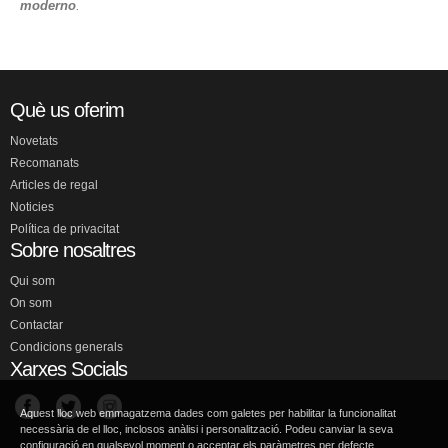
moderno
.
Què us oferim
Novetats
Recomanats
Articles de regal
Noticies
Política de privacitat
Sobre nosaltres
Qui som
On som
Contactar
Condicions generals
Xarxes Socials
Aquest lloc web emmagatzema dades com galetes per habilitar la funcionalitat
necessària de el lloc, inclosos anàlisi i personalització. Podeu canviar la seva
configuració en qualsevol moment o acceptar els paràmetres per defecte.