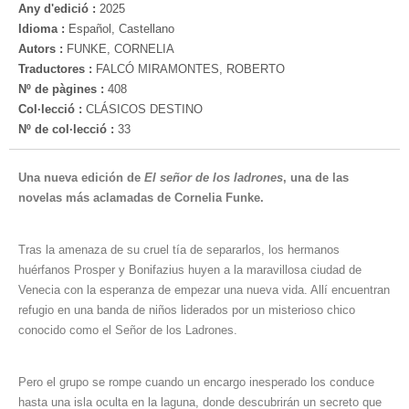
Any d'edició :
2025
Idioma :
Español, Castellano
Autors :
FUNKE, CORNELIA
Traductores :
FALCÓ MIRAMONTES, ROBERTO
Nº de pàgines :
408
Col·lecció :
CLÁSICOS DESTINO
Nº de col·lecció :
33
Una nueva edición de
El señor de los ladrones
, una de las
novelas más aclamadas de Cornelia Funke.
Tras la amenaza de su cruel tía de separarlos, los hermanos
huérfanos Prosper y Bonifazius huyen a la maravillosa ciudad de
Venecia con la esperanza de empezar una nueva vida. Allí encuentran
refugio en una banda de niños liderados por un misterioso chico
conocido como el Señor de los Ladrones.
Pero el grupo se rompe cuando un encargo inesperado los conduce
hasta una isla oculta en la laguna, donde descubrirán un secreto que