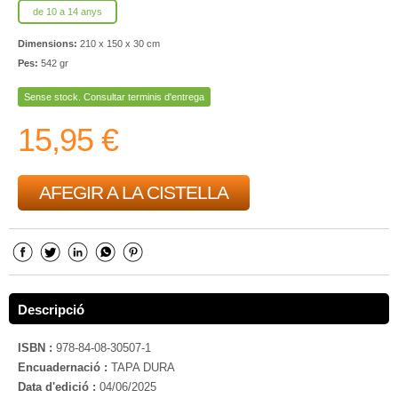
de 10 a 14 anys
Dimensions:
210 x 150 x 30 cm
Pes:
542 gr
Sense stock. Consultar terminis d'entrega
15,95 €
AFEGIR A LA CISTELLA
Descripció
ISBN :
978-84-08-30507-1
Encuadernació :
TAPA DURA
Data d'edició :
04/06/2025