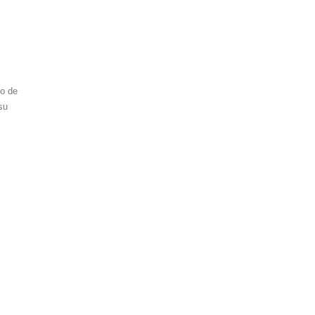
to de
su