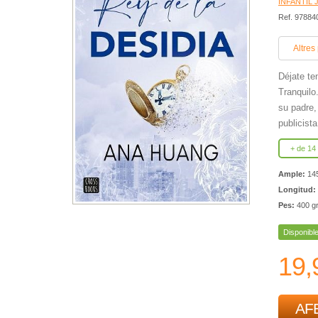
INFANTIL 
Ref. 9788
Altres
Déjate te
Tranquilo
su padre, 
publicista
+ de 14
Ample:
14
Longitud:
Pes:
400 g
Disponibl
19,
AFE