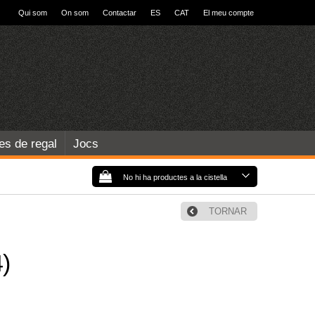
Qui som
On som
Contactar
ES
CAT
El meu compte
les de regal
Jocs
No hi ha productes a la cistella
TORNAR
)