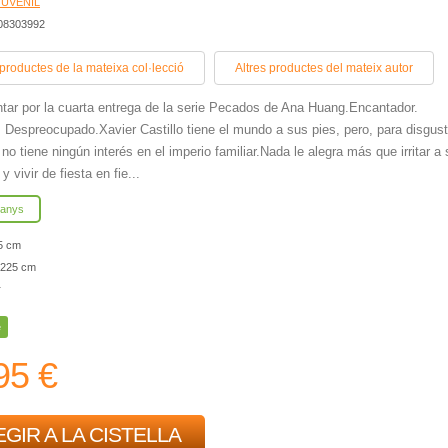
JUVENIL
408303992
 productes de la mateixa col·lecció
Altres productes del mateix autor
ntar por la cuarta entrega de la serie Pecados de Ana Huang.Encantador.
. Despreocupado.Xavier Castillo tiene el mundo a sus pies, pero, para disgus
no tiene ningún interés en el imperio familiar.Nada le alegra más que irritar a 
 y vivir de fiesta en fie...
 anys
5 cm
225 cm
r
e
95 €
GIR A LA CISTELLA