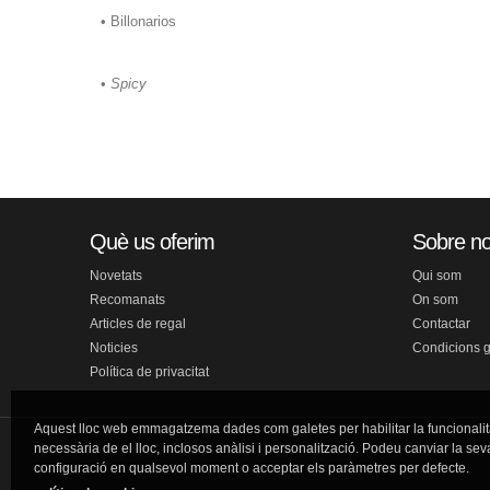
• Billonarios
•
Spicy
Què us oferim
Sobre no
Novetats
Qui som
Recomanats
On som
Articles de regal
Contactar
Noticies
Condicions 
Política de privacitat
Aquest lloc web emmagatzema dades com galetes per habilitar la funcionalit
necessària de el lloc, inclosos anàlisi i personalització. Podeu canviar la sev
configuració en qualsevol moment o acceptar els paràmetres per defecte.