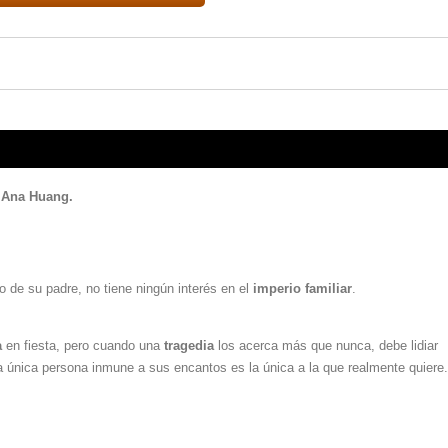
e Ana Huang.
o de su padre, no tiene ningún interés en el
imperio familiar
.
a
en fiesta, pero cuando una
tragedia
los acerca más que nunca, debe lidiar
a única persona inmune a sus encantos es la única a la que realmente quiere.