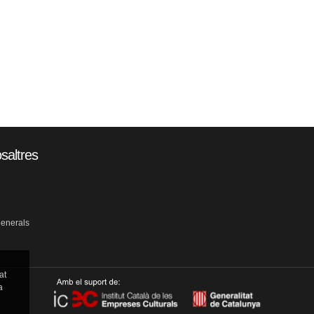
saltres
generals
at
a