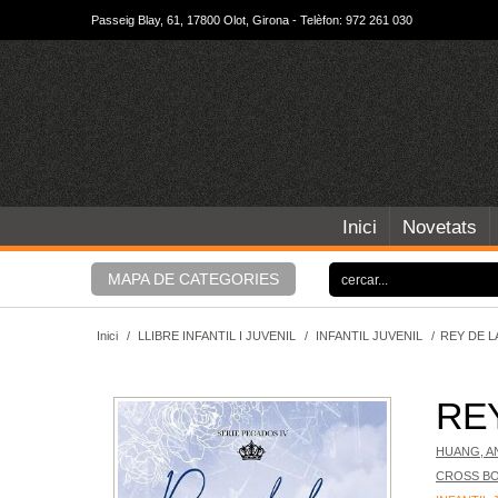
Passeig Blay, 61, 17800 Olot, Girona - Telèfon: 972 261 030
Inici
Novetats
MAPA DE CATEGORIES
Inici
/
LLIBRE INFANTIL I JUVENIL
/
INFANTIL JUVENIL
/
REY DE L
REY
HUANG, A
CROSS B