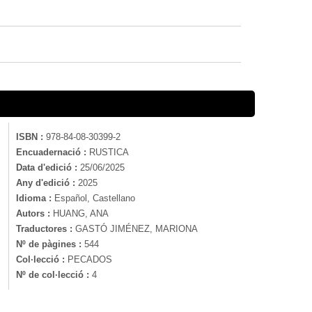
ISBN :
978-84-08-30399-2
Encuadernació :
RUSTICA
Data d'edició :
25/06/2025
Any d'edició :
2025
Idioma :
Español, Castellano
Autors :
HUANG, ANA
Traductores :
GASTÓ JIMÉNEZ, MARIONA
Nº de pàgines :
544
Col·lecció :
PECADOS
Nº de col·lecció :
4