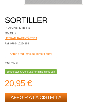
SORTILLER
PRATCHETT, TERRY
MAI MES
LITERATURA FANTÀSTICA
Ref. 9788410254183
Altres productes del mateix autor
Pes:
400 gr
Sense stock. Consultar terminis d'entrega
20,95 €
AFEGIR A LA CISTELLA