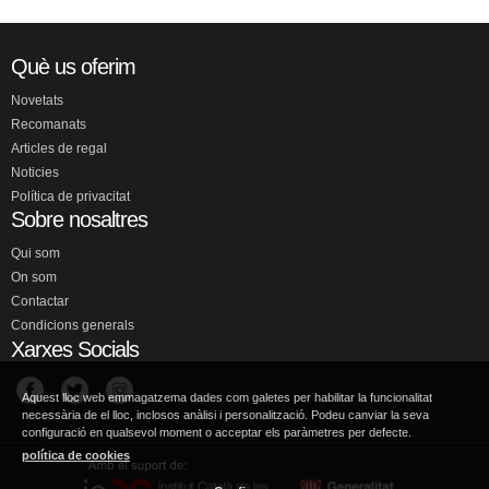
Què us oferim
Novetats
Recomanats
Articles de regal
Noticies
Política de privacitat
Sobre nosaltres
Qui som
On som
Contactar
Condicions generals
Xarxes Socials
Aquest lloc web emmagatzema dades com galetes per habilitar la funcionalitat
necessària de el lloc, inclosos anàlisi i personalització. Podeu canviar la seva
configuració en qualsevol moment o acceptar els paràmetres per defecte.
política de cookies