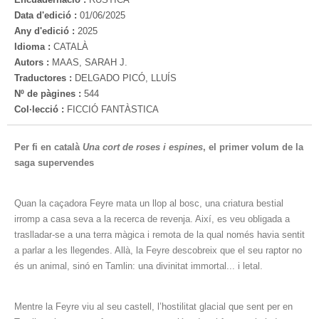
Data d'edició :
01/06/2025
Any d'edició :
2025
Idioma :
CATALÀ
Autors :
MAAS, SARAH J.
Traductores :
DELGADO PICÓ, LLUÍS
Nº de pàgines :
544
Col·lecció :
FICCIÓ FANTÀSTICA
Per fi en català
Una cort de roses i espines
, el primer volum de la
saga supervendes
Quan la caçadora Feyre mata un llop al bosc, una criatura bestial
irromp a casa seva a la recerca de revenja. Així, es veu obligada a
traslladar-se a una terra màgica i remota de la qual només havia sentit
a parlar a les llegendes. Allà, la Feyre descobreix que el seu raptor no
és un animal, sinó en Tamlin: una divinitat immortal... i letal.
Mentre la Feyre viu al seu castell, l’hostilitat glacial que sent per en