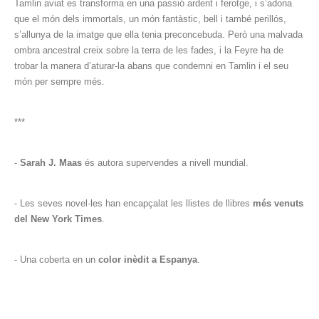
Tamlin aviat es transforma en una passió ardent i ferotge, i s’adona
que el món dels immortals, un món fantàstic, bell i també perillós,
s’allunya de la imatge que ella tenia preconcebuda. Però una malvada
ombra ancestral creix sobre la terra de les fades, i la Feyre ha de
trobar la manera d’aturar-la abans que condemni en Tamlin i el seu
món per sempre més.
***
-
Sarah J. Maas
és autora supervendes a nivell mundial.
- Les seves novel·les han encapçalat les llistes de llibres
més venuts
del New York Times
.
- Una coberta en un
color inèdit a Espanya
.