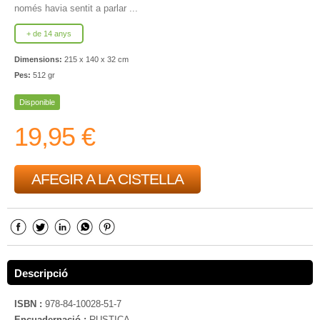
només havia sentit a parlar ...
+ de 14 anys
Dimensions:
215 x 140 x 32 cm
Pes:
512 gr
Disponible
19,95 €
AFEGIR A LA CISTELLA
Descripció
ISBN :
978-84-10028-51-7
Encuadernació :
RUSTICA