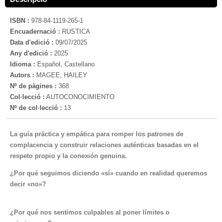
ISBN :
978-84-1119-265-1
Encuadernació :
RUSTICA
Data d'edició :
09/07/2025
Any d'edició :
2025
Idioma :
Español, Castellano
Autors :
MAGEE, HAILEY
Nº de pàgines :
368
Col·lecció :
AUTOCONOCIMIENTO
Nº de col·lecció :
13
La guía práctica y empática para romper los patrones de
complacencia y construir relaciones auténticas basadas en el
respeto propio y la conexión genuina.
¿Por qué seguimos diciendo «sí» cuando en realidad queremos
decir «no»?
¿Por qué nos sentimos culpables al poner límites o