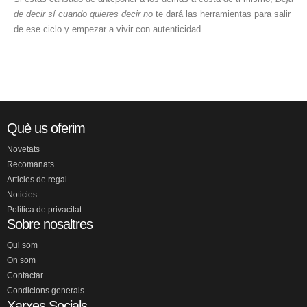
de decir sí cuando quieres decir no
te dará las herramientas para salir
de ese ciclo y empezar a vivir con autenticidad.
Què us oferim
Novetats
Recomanats
Articles de regal
Noticies
Política de privacitat
Sobre nosaltres
Qui som
On som
Contactar
Condicions generals
Xarxes Socials