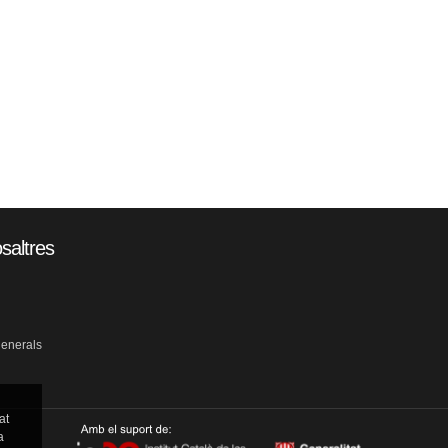
saltres
generals
at
a