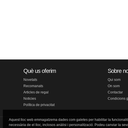
Què us oferim
Sobre no
Novetats
Qui som
Recomanats
On som
Articles de regal
Contactar
Noticies
Condicions 
Política de privacitat
Aquest lloc web emmagatzema dades com galetes per habilitar la funcionalit
necessària de el lloc, inclosos anàlisi i personalització. Podeu canviar la sev