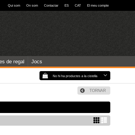
Qui som
On som
Contactar
ES
CAT
El meu compte
les de regal
Jocs
No hi ha productes a la cistella
TORNAR