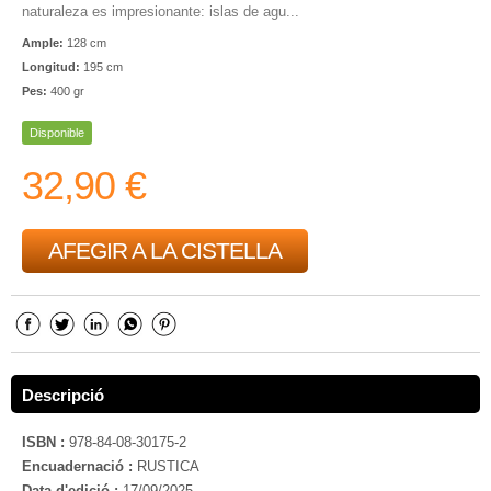
naturaleza es impresionante: islas de agu...
Ample:
128 cm
Longitud:
195 cm
Pes:
400 gr
Disponible
32,90 €
AFEGIR A LA CISTELLA
Descripció
ISBN :
978-84-08-30175-2
Encuadernació :
RUSTICA
Data d'edició :
17/09/2025