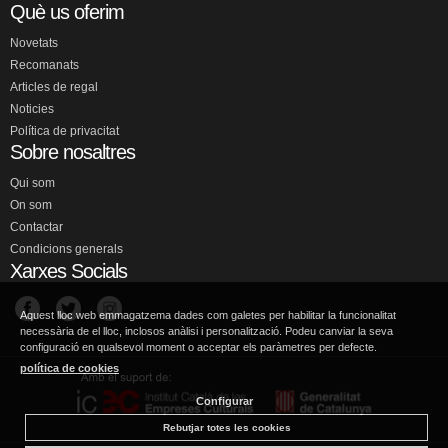
Què us oferim
Novetats
Recomanats
Articles de regal
Noticies
Política de privacitat
Sobre nosaltres
Qui som
On som
Contactar
Condicions generals
Xarxes Socials
Aquest lloc web emmagatzema dades com galetes per habilitar la funcionalitat
necessària de el lloc, inclosos anàlisi i personalització. Podeu canviar la seva
configuració en qualsevol moment o acceptar els paràmetres per defecte.
política de cookies
Configurar
Rebutjar totes les cookies