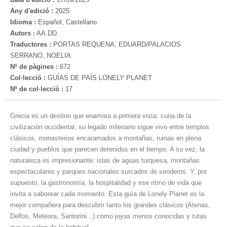
Any d'edició :
2025
Idioma :
Español, Castellano
Autors :
AA.DD.
Traductores :
PORTAS REQUENA, EDUARD/PALACIOS
SERRANO, NOELIA
Nº de pàgines :
672
Col·lecció :
GUÍAS DE PAÍS LONELY PLANET
Nº de col·lecció :
17
Grecia es un destino que enamora a primera vista: cuna de la
civilización occidental, su legado milenario sigue vivo entre templos
clásicos, monasterios encaramados a montañas, ruinas en plena
ciudad y pueblos que parecen detenidos en el tiempo. A su vez, la
naturaleza es impresionante: islas de aguas turquesa, montañas
espectaculares y parques nacionales surcados de senderos. Y, por
supuesto, la gastronomía, la hospitalidad y ese ritmo de vida que
invita a saborear cada momento. Esta guía de Lonely Planet es la
mejor compañera para descubrir tanto los grandes clásicos (Atenas,
Delfos, Meteora, Santorini...) como joyas menos conocidas y rutas