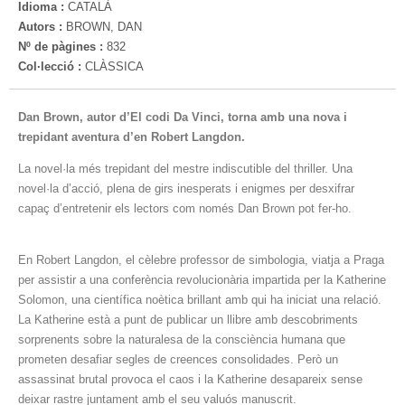
Idioma :
CATALÀ
Autors :
BROWN, DAN
Nº de pàgines :
832
Col·lecció :
CLÀSSICA
Dan Brown, autor d’El codi Da Vinci, torna amb una nova i
trepidant aventura d’en Robert Langdon.
La novel·la més trepidant del mestre indiscutible del thriller. Una
novel·la d’acció, plena de girs inesperats i enigmes per desxifrar
capaç d’entretenir els lectors com només Dan Brown pot fer-ho.
En Robert Langdon, el cèlebre professor de simbologia, viatja a Praga
per assistir a una conferència revolucionària impartida per la Katherine
Solomon, una científica noètica brillant amb qui ha iniciat una relació.
La Katherine està a punt de publicar un llibre amb descobriments
sorprenents sobre la naturalesa de la consciència humana que
prometen desafiar segles de creences consolidades. Però un
assassinat brutal provoca el caos i la Katherine desapareix sense
deixar rastre juntament amb el seu valuós manuscrit.