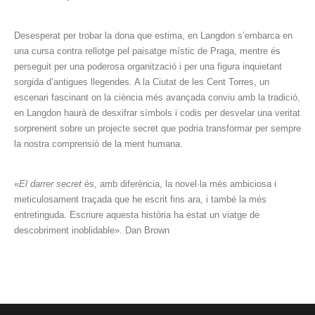
Desesperat per trobar la dona que estima, en Langdon s’embarca en
una cursa contra rellotge pel paisatge místic de Praga, mentre és
perseguit per una poderosa organització i per una figura inquietant
sorgida d’antigues llegendes. A la Ciutat de les Cent Torres, un
escenari fascinant on la ciència més avançada conviu amb la tradició,
en Langdon haurà de desxifrar símbols i codis per desvelar una veritat
sorprenent sobre un projecte secret que podria transformar per sempre
la nostra comprensió de la ment humana.
«
El darrer secret
és, amb diferència, la novel·la més ambiciosa i
meticulosament traçada que he escrit fins ara, i també la més
entretinguda. Escriure aquesta història ha estat un viatge de
descobriment inoblidable». Dan Brown