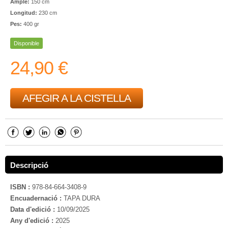
Ample:
150 cm
Longitud:
230 cm
Pes:
400 gr
Disponible
24,90 €
AFEGIR A LA CISTELLA
Descripció
ISBN :
978-84-664-3408-9
Encuadernació :
TAPA DURA
Data d'edició :
10/09/2025
Any d'edició :
2025