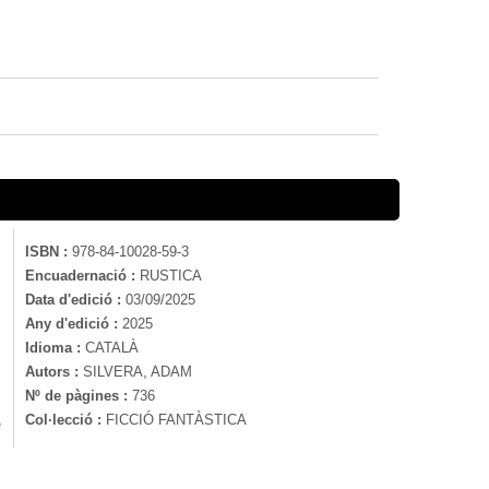
ISBN :
978-84-10028-59-3
Encuadernació :
RUSTICA
Data d'edició :
03/09/2025
Any d'edició :
2025
Idioma :
CATALÀ
Autors :
SILVERA, ADAM
Nº de pàgines :
736
Col·lecció :
FICCIÓ FANTÀSTICA
e