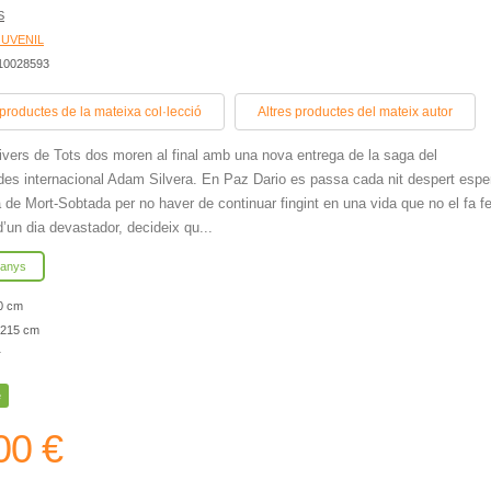
S
JUVENIL
410028593
 productes de la mateixa col·lecció
Altres productes del mateix autor
nivers de Tots dos moren al final amb una nova entrega de la saga del
es internacional Adam Silvera. En Paz Dario es passa cada nit despert espe
a de Mort-Sobtada per no haver de continuar fingint en una vida que no el fa fe
’un dia devastador, decideix qu...
 anys
0 cm
215 cm
r
e
00 €