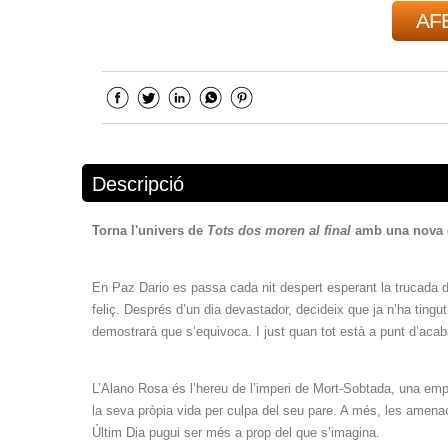
AFE
Descripció
Torna l'univers de
Tots dos moren al final
amb una nova e
En Paz Dario es passa cada nit despert esperant la trucada d
feliç. Després d’un dia devastador, decideix que ja n’ha tingut
demostrarà que s’equivoca. I just quan tot està a punt d’acabar
L’Alano Rosa és l’hereu de l’imperi de Mort-Sobtada, una emp
la seva pròpia vida per culpa del seu pare. A més, les amena
Últim Dia pugui ser més a prop del que s’imagina.