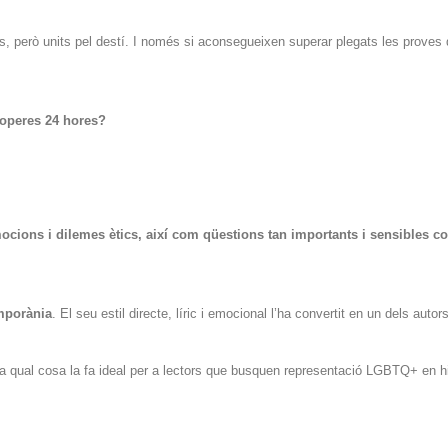
s, però units pel destí. I només si aconsegueixen superar plegats les proves q
roperes 24 hores?
ions i dilemes ètics, així com qüestions tan importants i sensibles com 
emporània
. El seu estil directe, líric i emocional l’ha convertit en un dels auto
la qual cosa la fa ideal per a lectors que busquen representació LGBTQ+ en h