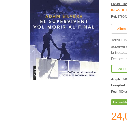
FANBOOK
INFANTIL 
Ref. 9788
Altres
Torna l'u
supervend
la trucad
Després d
+ de 14
Ample:
14
Longitud:
Pes:
400 g
Disponibl
24,