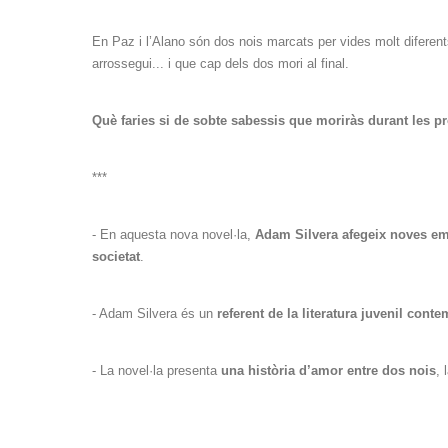
En Paz i l’Alano són dos nois marcats per vides molt diferent
arrossegui... i que cap dels dos mori al final.
Què faries si de sobte sabessis que moriràs durant les p
***
- En aquesta nova novel·la,
Adam Silvera afegeix noves emoc
societat
.
- Adam Silvera és un
referent de la literatura juvenil cont
- La novel·la presenta
una història d’amor entre dos nois
, 