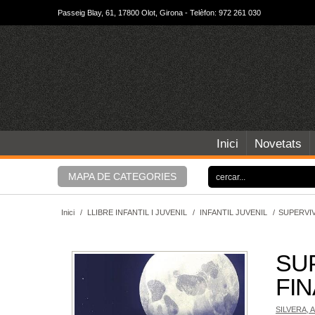
Passeig Blay, 61, 17800 Olot, Girona - Telèfon: 972 261 030
Inici
Novetats
MAPA DE CATEGORIES
Inici
/
LLIBRE INFANTIL I JUVENIL
/
INFANTIL JUVENIL
/
SUPERVIV
SU
FIN
SILVERA, 