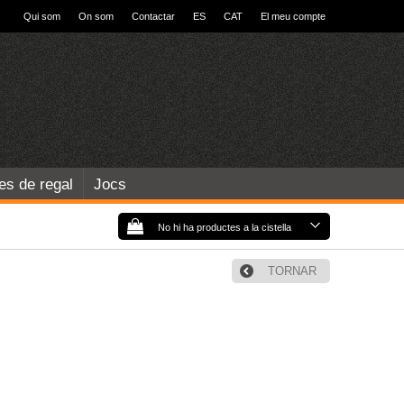
Qui som
On som
Contactar
ES
CAT
El meu compte
les de regal
Jocs
No hi ha productes a la cistella
TORNAR