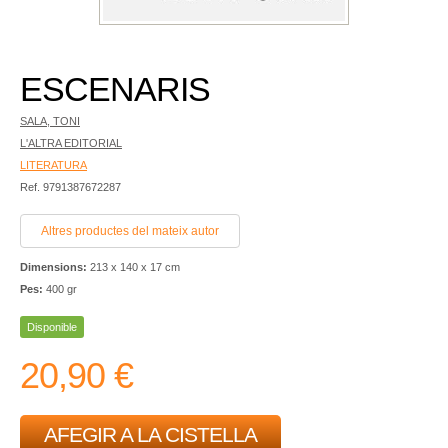
ESCENARIS
SALA, TONI
L'ALTRA EDITORIAL
LITERATURA
Ref. 9791387672287
Altres productes del mateix autor
Dimensions:
213 x 140 x 17 cm
Pes:
400 gr
Disponible
20,90 €
AFEGIR A LA CISTELLA