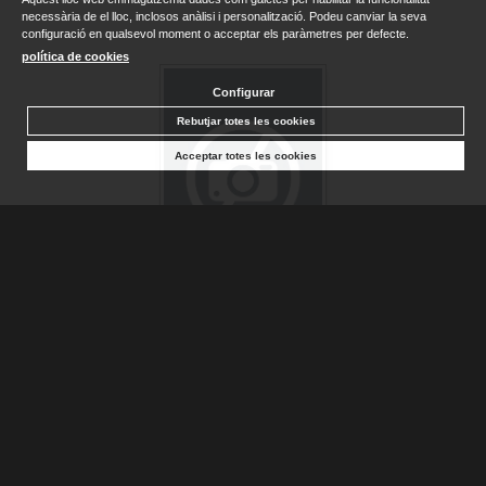
necessària de el lloc, inclosos anàlisi i personalització. Podeu canviar la seva
configuració en qualsevol moment o acceptar els paràmetres per defecte.
política de cookies
Configurar
Rebutjar totes les cookies
Acceptar totes les cookies
PERE MARIN
SALA, TONI
Sense stock. Consultar terminis d'entrega
11,00 €
AFEGIR A LA CISTELLA