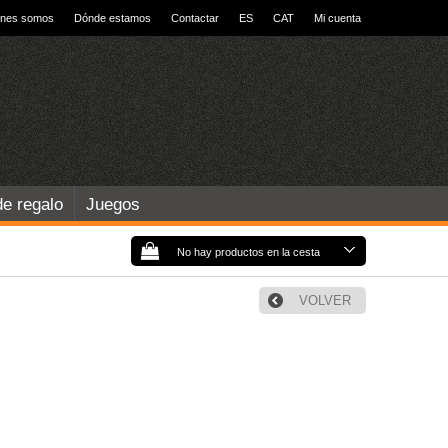
énes somos
Dónde estamos
Contactar
ES
CAT
Mi cuenta
de regalo
Juegos
No hay productos en la cesta
VOLVER