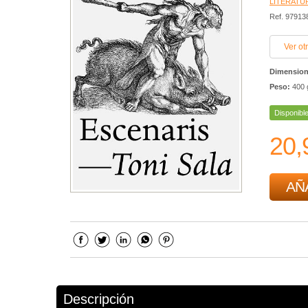
LITERATU
Ref. 9791
Ver ot
Dimensio
Peso:
400 
Disponibl
20,
AÑ
Descripción