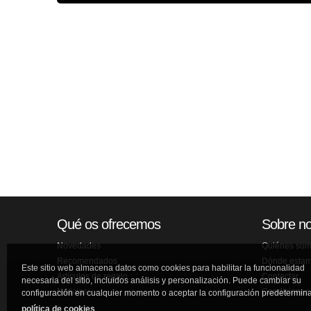
Qué os ofrecemos
Sobre no
Novedades
Quiénes so
Recomendados
Dónde esta
Este sitio web almacena datos como cookies para habilitar la funcionalidad
Artículos de regalo
Contactar
necesaria del sitio, incluidos análisis y personalización. Puede cambiar su
Noticias
Condiciones
configuración en cualquier momento o aceptar la configuración predetermin
política de cookies