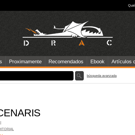
Qui
s
Proximamente
Recomendados
Ebook
Artículos 
búsqueda avanzada
CENARIS
I
DITORIAL