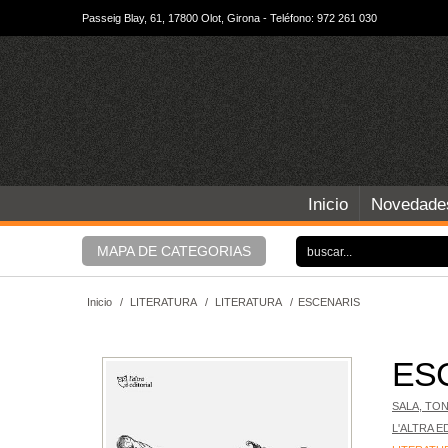
Passeig Blay, 61, 17800 Olot, Girona - Teléfono: 972 261 030
Inicio
Novedade
MAPA DE CATEGORIAS
Inicio
/
LITERATURA
/
LITERATURA
/
ESCENARIS
ES
SALA, TON
L'ALTRA E