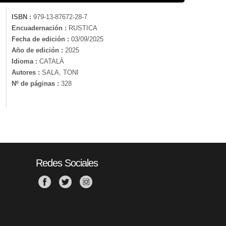
ISBN :
979-13-87672-28-7
Encuadernación :
RUSTICA
Fecha de edición :
03/09/2025
Año de edición :
2025
Idioma :
CATALÀ
Autores :
SALA, TONI
Nº de páginas :
328
Redes Sociales