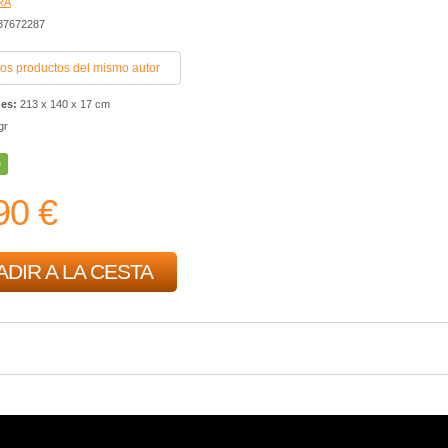
RA
387672287
ros productos del mismo autor
nes:
213 x 140 x 17 cm
gr
e
90 €
ADIR A LA CESTA