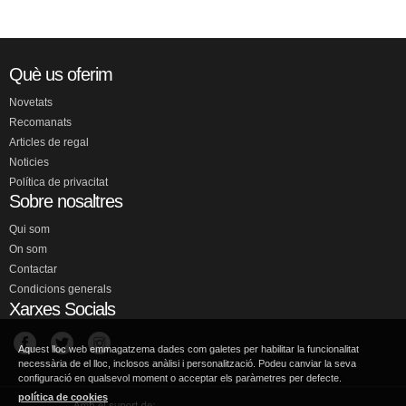
Què us oferim
Novetats
Recomanats
Articles de regal
Noticies
Política de privacitat
Sobre nosaltres
Qui som
On som
Contactar
Condicions generals
Xarxes Socials
Aquest lloc web emmagatzema dades com galetes per habilitar la funcionalitat
necessària de el lloc, inclosos anàlisi i personalització. Podeu canviar la seva
configuració en qualsevol moment o acceptar els paràmetres per defecte.
política de cookies