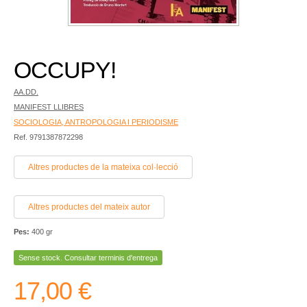
OCCUPY!
AA.DD.
MANIFEST LLIBRES
SOCIOLOGIA, ANTROPOLOGIA I PERIODISME
Ref. 9791387872298
Altres productes de la mateixa col·lecció
Altres productes del mateix autor
Pes:
400 gr
Sense stock. Consultar terminis d'entrega
17,00 €