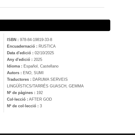
ISBN :
978-84-19819-33-8
Encuadernació :
RUSTICA
Data d'edició :
02/10/2025
Any d'edició :
2025
Idioma :
Español, Castellano
Autors :
ENO, SUMI
Traductores :
DARUMA SERVEIS
LINGÜÍSTICS/TARRÉS GUASCH, GEMMA
Nº de pàgines :
192
Col·lecció :
AFTER GOD
Nº de col·lecció :
3