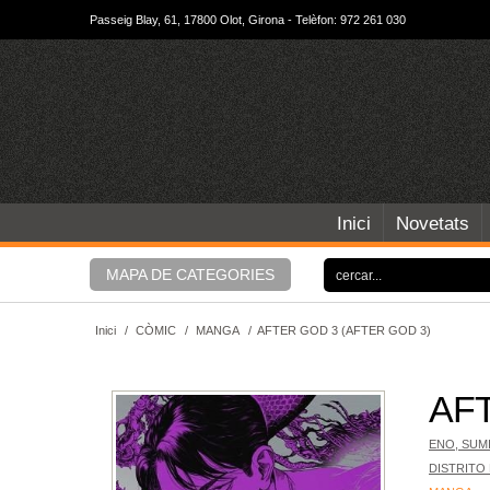
Passeig Blay, 61, 17800 Olot, Girona - Telèfon: 972 261 030
Inici
Novetats
MAPA DE CATEGORIES
Inici
/
CÒMIC
/
MANGA
/
AFTER GOD 3 (AFTER GOD 3)
AFT
ENO, SUM
DISTRITO