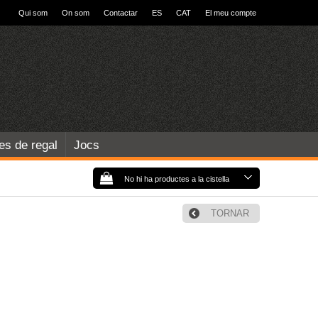
Qui som
On som
Contactar
ES
CAT
El meu compte
les de regal
Jocs
No hi ha productes a la cistella
TORNAR