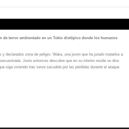
nen de terror ambientado en un Tokio distópico donde los humanos
es y declarados zona de peligro. Waka, una joven que ha jurado matarlos a
 secuestrada. Justo entonces descubre que en su interior reside un dios
ue siga viviendo tras verse sacudido por las pérdidas durante el ataque.