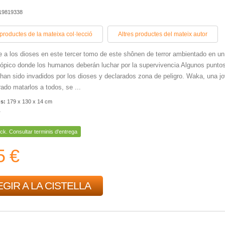
419819338
 productes de la mateixa col·lecció
Altres productes del mateix autor
e a los dioses en este tercer tomo de este shônen de terror ambientado en un
tópico donde los humanos deberán luchar por la supervivencia Algunos punto
l han sido invadidos por los dioses y declarados zona de peligro. Waka, una j
rado matarlos a todos, se ...
ns:
179 x 130 x 14 cm
r
ck. Consultar terminis d'entrega
5 €
GIR A LA CISTELLA