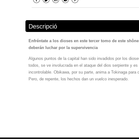
Descripció
Enfréntate a los dioses en este tercer tomo de este shô
deberán luchar por la supervivencia
Algunos puntos de la capital han sido invadidos por los dios
todos, se ve involucrada en el ataque del dios serpiente y es
incontrolable. Obikawa, por su parte, anima a Tokinaga para q
Pero, de repente, los hechos dan un vuelco inesperado.