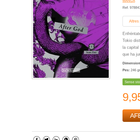
MANGA
Ref. 9788
Altres
Enfréntat
Tokio dis
la capita
que ha ju
Dimensio
Pes:
246 g
Sense sto
9,9
AFE