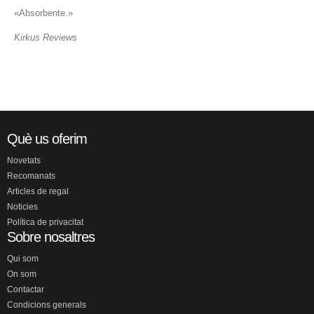
«Absorbente.»
Kirkus Reviews
Què us oferim
Novetats
Recomanats
Articles de regal
Noticies
Política de privacitat
Sobre nosaltres
Qui som
On som
Contactar
Condicions generals