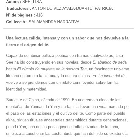
Autors :
SEE, LISA
Traductores :
ANTÓN DE VEZ AYALA-DUARTE, PATRICIA
Nº de pàgines :
416
Col·lecció :
SALAMANDRA NARRATIVA
Una lectura cálida, intensa y con un sabor que nos devuelve a la
tierra del origen del té.
Capaz de combinar belleza poética con tramas cautivadoras, Lisa
See ha ido construyendo en sus novelas, desde
El abanico de seda
hasta
El círculo de mujeres de la doctora Tan
, un fascinante universo
literario en torno a la historia y la cultura chinas. En
La joven del té
,
vuelve a sorprendernos con un relato conmovedor sobre familia,
identidad y maternidad.
Suroeste de China, década de 1990. En una remota aldea de las
montañas de Yunnan, Li Yan y su familia llevan una vida marcada por
el paso de las estaciones y el cultivo del té. Como parte del pueblo
akha, siguen rituales ancestrales transmitidos durante generaciones,
pero Li Yan, una de las pocas jóvenes alfabetizadas de la zona,
empieza a cuestionar las costumbres que han definido su existencia