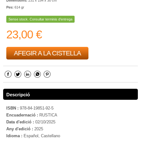
Dimensions:
231 x 154 x 30 cm
Pes:
614 gr
Sense stock. Consultar terminis d'entrega
23,00 €
AFEGIR A LA CISTELLA
Descripció
ISBN :
978-84-19851-92-5
Encuadernació :
RUSTICA
Data d'edició :
02/10/2025
Any d'edició :
2025
Idioma :
Español, Castellano