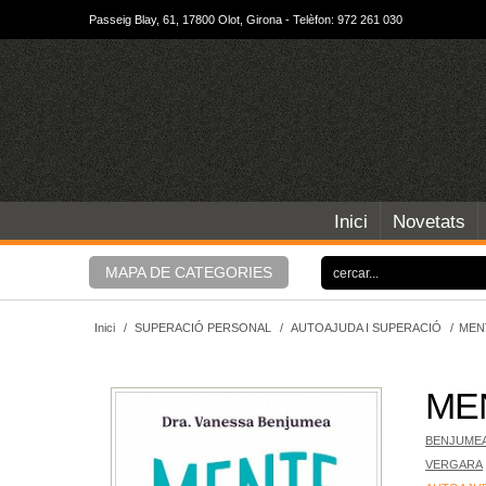
Passeig Blay, 61, 17800 Olot, Girona - Telèfon: 972 261 030
Inici
Novetats
MAPA DE CATEGORIES
Inici
/
SUPERACIÓ PERSONAL
/
AUTOAJUDA I SUPERACIÓ
/
MEN
ME
BENJUMEA
VERGARA