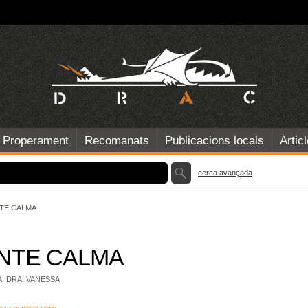
Properament
Recomanats
Publicacions locals
Artic
cerca avançada
TE CALMA
NTE CALMA
, DRA. VANESSA