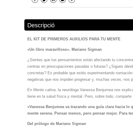
Descripció
EL KIT DE PRIMEROS AUXILIOS PARA TU MENTE
«Un libro maravilloso». Mariano Sigman
¿Sientes que tus pensamientos están afectando tu concentra
centras en preocupaciones pasadas o futuras? ¿Sigues dándo
concretas? Es probable que estés experimentando rumiación 
negativas que nos impiden progresar y, muchas veces, nos p
En
Mente calma
, la neuróloga Vanessa Benjumea nos explica
tiene en la salud física y mental. Pero, sobre todo, comparte
«Vanessa Benjumea va trazando una guía clara hacia lo qu
mente serena. Pensar menos, pero pensar mejor. Para ten
Del prólogo de Mariano Sigman