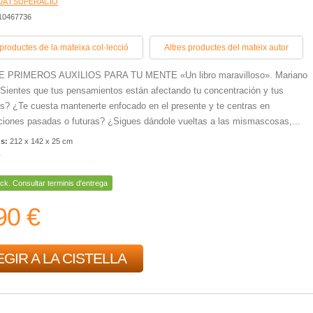
A I SUPERACIÓ
410467736
 productes de la mateixa col·lecció
Altres productes del mateix autor
E PRIMEROS AUXILIOS PARA TU MENTE «Un libro maravilloso». Mariano
ientes que tus pensamientos están afectando tu concentración y tus
? ¿Te cuesta mantenerte enfocado en el presente y te centras en
iones pasadas o futuras? ¿Sigues dándole vueltas a las mismascosas,...
ns:
212 x 142 x 25 cm
r
ck. Consultar terminis d'entrega
90 €
GIR A LA CISTELLA