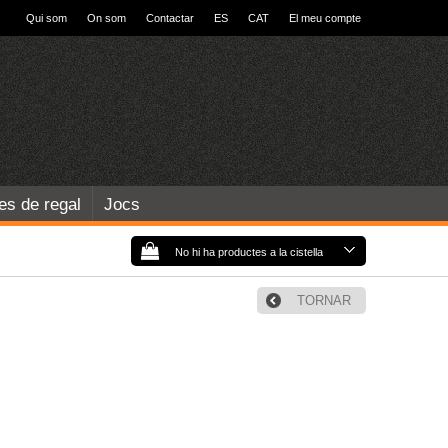
Qui som
On som
Contactar
ES
CAT
El meu compte
les de regal
Jocs
No hi ha productes a la cistella
TORNAR