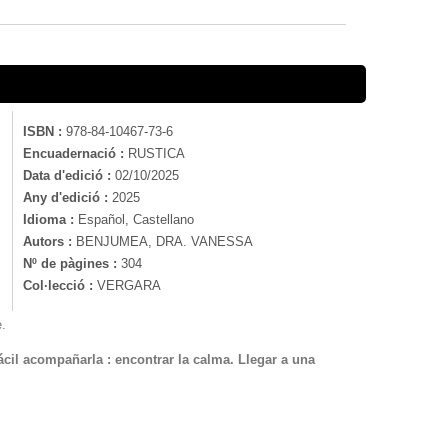
ISBN :
978-84-10467-73-6
Encuadernació :
RUSTICA
Data d'edició :
02/10/2025
Any d'edició :
2025
Idioma :
Español, Castellano
Autors :
BENJUMEA, DRA. VANESSA
Nº de pàgines :
304
Col·lecció :
VERGARA
e.
ácil acompañarla : encontrar la calma. Llegar a una