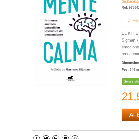
AUTOAJUD
Ref. 9788
Altres
EL KIT D
Sigman ¿S
emociones
preocupac
Dimensio
Pes:
346 g
Sense sto
21,
AFE