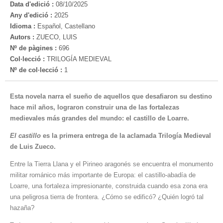
Data d'edició :
08/10/2025
Any d'edició :
2025
Idioma :
Español, Castellano
Autors :
ZUECO, LUIS
Nº de pàgines :
696
Col·lecció :
TRILOGÍA MEDIEVAL
Nº de col·lecció :
1
Esta novela narra el sueño de aquellos que desafiaron su destino
hace mil años, lograron construir una de las fortalezas
medievales más grandes del mundo: el castillo de Loarre.
El castillo
es la primera entrega de la aclamada Trilogía Medieval
de Luis Zueco.
Entre la Tierra Llana y el Pirineo aragonés se encuentra el monumento
militar románico más importante de Europa: el castillo-abadía de
Loarre, una fortaleza impresionante, construida cuando esa zona era
una peligrosa tierra de frontera. ¿Cómo se edificó? ¿Quién logró tal
hazaña?