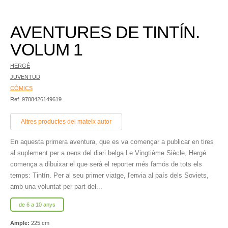
AVENTURES DE TINTÍN.
VOLUM 1
HERGÉ
JUVENTUD
CÒMICS
Ref. 9788426149619
Altres productes del mateix autor
En aquesta primera aventura, que es va començar a publicar en tires
al suplement per a nens del diari belga Le Vingtième Siècle, Hergé
comença a dibuixar el que serà el reporter més famós de tots els
temps: Tintín. Per al seu primer viatge, l'envia al país dels Soviets,
amb una voluntat per part del...
de 6 a 10 anys
Ample:
225 cm