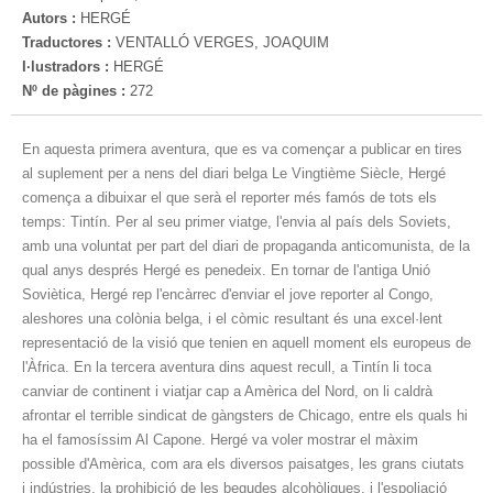
Autors :
HERGÉ
Traductores :
VENTALLÓ VERGES, JOAQUIM
I·lustradors :
HERGÉ
Nº de pàgines :
272
En aquesta primera aventura, que es va començar a publicar en tires
al suplement per a nens del diari belga Le Vingtième Siècle, Hergé
comença a dibuixar el que serà el reporter més famós de tots els
temps: Tintín. Per al seu primer viatge, l'envia al país dels Soviets,
amb una voluntat per part del diari de propaganda anticomunista, de la
qual anys després Hergé es penedeix. En tornar de l'antiga Unió
Soviètica, Hergé rep l'encàrrec d'enviar el jove reporter al Congo,
aleshores una colònia belga, i el còmic resultant és una excel·lent
representació de la visió que tenien en aquell moment els europeus de
l'Àfrica. En la tercera aventura dins aquest recull, a Tintín li toca
canviar de continent i viatjar cap a Amèrica del Nord, on li caldrà
afrontar el terrible sindicat de gàngsters de Chicago, entre els quals hi
ha el famosíssim Al Capone. Hergé va voler mostrar el màxim
possible d'Amèrica, com ara els diversos paisatges, les grans ciutats
i indústries, la prohibició de les begudes alcohòliques, i l'espoliació